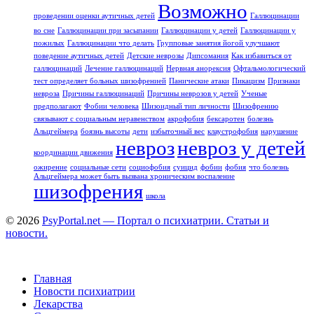
Возможно
проведении оценки аутичных детей
Галлюцинации
во сне
Галлюцинации при засыпании
Галлюцинации у детей
Галлюцинации у
пожилых
Галлюцинации что делать
Групповые занятия йогой улучшают
поведение аутичных детей
Детские неврозы
Дипсомания
Как избавиться от
галлюцинаций
Лечение галлюцинаций
Нервная анорексия
Офтальмологический
тест определяет больных шизофренией
Панические атаки
Пикацизм
Признаки
невроза
Причины галлюцинаций
Причины неврозов у детей
Ученые
предполагают
Фобии человека
Шизоидный тип личности
Шизофрению
связывают с социальным неравенством
акрофобия
бексаротен
болезнь
Альцгеймера
боязнь высоты
дети
избыточный вес
клаустрофобия
нарушение
невроз
невроз у детей
координации движения
ожирение
социальные сети
социофобия
суицид
фобии
фобия
что болезнь
Альцгеймера может быть вызвана хроническим воспаление
шизофрения
школа
© 2026
PsyPortal.net — Портал о психиатрии. Статьи и
новости.
Главная
Новости психиатрии
Лекарства