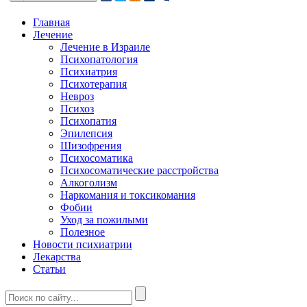
Главная
Лечение
Лечение в Израиле
Психопатология
Психиатрия
Психотерапия
Невроз
Психоз
Психопатия
Эпилепсия
Шизофрения
Психосоматика
Психосоматические расстройства
Алкоголизм
Наркомания и токсикомания
Фобии
Уход за пожилыми
Полезное
Новости психиатрии
Лекарства
Статьи