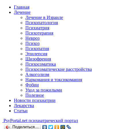
Главная
Лечение
Лечение в Израиле
Психопатология
Психиатрия
Психотерапия
Невроз
Психоз
Психопатия
Эпилепсия
Шизофрения
Психосоматика
Психосоматические расстройства
Алкоголизм
Наркомания и токсикомания
Фобии
Уход за пожилыми
Полезное
Новости психиатрии
Лекарства
Статьи
Psy
Portal.net
психиатрический портал
Поделиться…