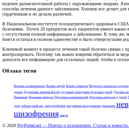
ведение разъяснительной работы с окружающими людьми. Хинш
способы лечения данного заболевания. Хиншоу все делает для 
сердечникам и не делали различий.
В Национальном институте психиатрического здоровья в США,
болезнями. Почти 20 процентов всех пациентов имеют какие-л
с отсутствием полной информации о заболевании. К тому же, м
боятся остаться в полном одиночестве и быть отвергнутыми р
Ключевой момент в процессе лечения такой болезни связан с 
контролировать. Поэтому так важно вовремя обратиться за ме
доносить все информацию для остальных людей, чтобы к псих
Облако тегов
Болезнь галлюцинации
Боязнь людей
Боязнь темноты
Видеотест помогает в прове
делать
Групповые занятия йогой улучшают поведение аутичных детей
Детские не
Пикацизм
Признаки невроза
Причины галлюцинаций
Причины неврозов у детей
нев
дети
избыточный вес
клаустрофобия
нарушение координации движения
шизофрения
школа
© 2026
PsyPortal.net — Портал о психиатрии. Статьи и новости.