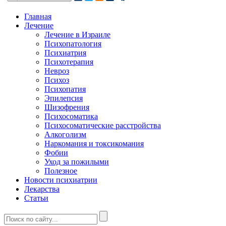
Главная
Лечение
Лечение в Израиле
Психопатология
Психиатрия
Психотерапия
Невроз
Психоз
Психопатия
Эпилепсия
Шизофрения
Психосоматика
Психосоматические расстройства
Алкоголизм
Наркомания и токсикомания
Фобии
Уход за пожилыми
Полезное
Новости психиатрии
Лекарства
Статьи