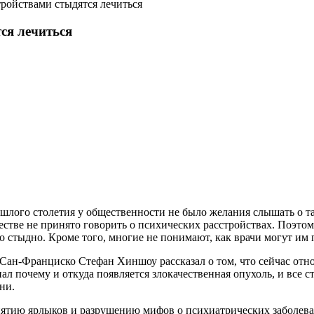
ройствами стыдятся лечиться
ся лечиться
шлого столетия у общественности не было желания слышать о так
ществе не принято говорить о психических расстройствах. Поэт
то стыдно. Кроме того, многие не понимают, как врачи могут им 
Сан-Франциско Стефан Хиншоу рассказал о том, что сейчас отн
нал почему и откуда появляется злокачественная опухоль, и все 
ни.
ятию ярлыков и разрушению мифов о психиатрических заболеван