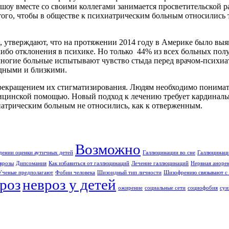
оу вместе со своими коллегами занимается просветительской р
того, чтобы в обществе к психиатрическим больным относились т
 утверждают, что на протяжении 2014 году в Америке было вы
ибо отклонения в психике. Но только 44% из всех больных полу
ногие больные испытывают чувство стыда перед врачом-психиатр
одными и близкими.
прекращением их стигматизирования. Людям необходимо понимат
дицинской помощью. Новый подход к лечению требует кардинальн
иатрическим больным не относились, как к отверженным.
Возможно
дении оценки аутичных детей
Галлюцинации во сне
Галлюцинаци
врозы
Дипсомания
Как избавиться от галлюцинаций
Лечение галлюцинаций
Нервная аноре
Ученые предполагают
Фобии человека
Шизоидный тип личности
Шизофрению связывают с 
роз
невроз у детей
ожирение
социальные сети
социофобия
суи