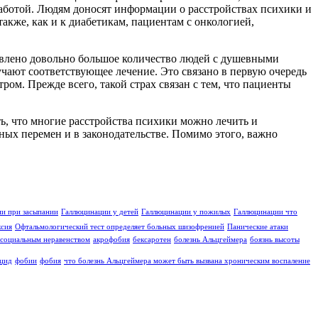
аботой. Людям доносят информации о расстройствах психики и
акже, как и к диабетикам, пациентам с онкологией,
явлено довольно большое количество людей с душевными
чают соответствующее лечение. Это связано в первую очередь
ом. Прежде всего, такой страх связан с тем, что пациенты
ь, что многие расстройства психики можно лечить и
ых перемен и в законодательстве. Помимо этого, важно
и при засыпании
Галлюцинации у детей
Галлюцинации у пожилых
Галлюцинации что
ксия
Офтальмологический тест определяет больных шизофренией
Панические атаки
социальным неравенством
акрофобия
бексаротен
болезнь Альцгеймера
боязнь высоты
цид
фобии
фобия
что болезнь Альцгеймера может быть вызвана хроническим воспаление