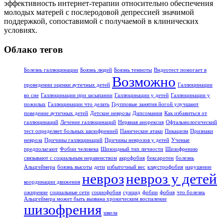
эффективность интернет-терапии относительно обеспечения
молодых матерей с послеродовой депрессией значимой
поддержкой, сопоставимой с получаемой в клинических
условиях.
Облако тегов
Болезнь галлюцинации
Боязнь людей
Боязнь темноты
Видеотест помогает в
Возможно
проведении оценки аутичных детей
Галлюцинации
во сне
Галлюцинации при засыпании
Галлюцинации у детей
Галлюцинации у
пожилых
Галлюцинации что делать
Групповые занятия йогой улучшают
поведение аутичных детей
Детские неврозы
Дипсомания
Как избавиться от
галлюцинаций
Лечение галлюцинаций
Нервная анорексия
Офтальмологический
тест определяет больных шизофренией
Панические атаки
Пикацизм
Признаки
невроза
Причины галлюцинаций
Причины неврозов у детей
Ученые
предполагают
Фобии человека
Шизоидный тип личности
Шизофрению
связывают с социальным неравенством
акрофобия
бексаротен
болезнь
Альцгеймера
боязнь высоты
дети
избыточный вес
клаустрофобия
нарушение
невроз
невроз у детей
координации движения
ожирение
социальные сети
социофобия
суицид
фобии
фобия
что болезнь
Альцгеймера может быть вызвана хроническим воспаление
шизофрения
школа