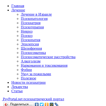
Главная
Лечение
Лечение в Израиле
Психопатология
Психиатрия
Психотерапия
Невроз
Психоз
Психопатия
Эпилепсия
Шизофрения
Психосоматика
Психосоматические расстройства
Алкоголизм
Наркомания и токсикомания
Фобии
Уход за пожилыми
Полезное
Новости психиатрии
Лекарства
Статьи
Psy
Portal.net
психиатрический портал
Поделиться…