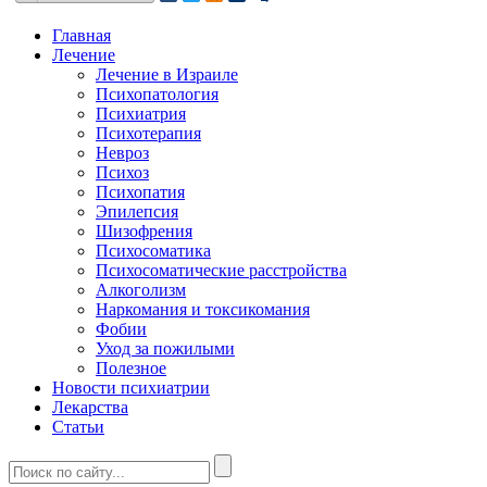
Главная
Лечение
Лечение в Израиле
Психопатология
Психиатрия
Психотерапия
Невроз
Психоз
Психопатия
Эпилепсия
Шизофрения
Психосоматика
Психосоматические расстройства
Алкоголизм
Наркомания и токсикомания
Фобии
Уход за пожилыми
Полезное
Новости психиатрии
Лекарства
Статьи