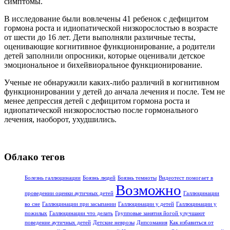
симптомы.
В исследование были вовлечены 41 ребенок с дефицитом
гормона роста и идиопатической низкорослостью в возрасте
от шести до 16 лет. Дети выполняли различные тесты,
оценивающие когнитивное функционирование, а родители
детей заполнили опросники, которые оценивали детское
эмоциональное и бихейвиоральное функционирование.
Ученые не обнаружили каких-либо различий в когнитивном
функционировании у детей до анчала лечения и после. Тем не
менее депрессия детей с дефицитом гормона роста и
идиопатической низкорослостью после гормонального
лечения, наоборот, ухудшились.
Облако тегов
Болезнь галлюцинации
Боязнь людей
Боязнь темноты
Видеотест помогает в
Возможно
проведении оценки аутичных детей
Галлюцинации
во сне
Галлюцинации при засыпании
Галлюцинации у детей
Галлюцинации у
пожилых
Галлюцинации что делать
Групповые занятия йогой улучшают
поведение аутичных детей
Детские неврозы
Дипсомания
Как избавиться от