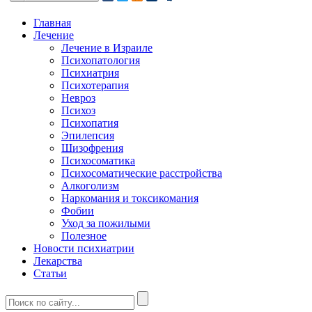
Главная
Лечение
Лечение в Израиле
Психопатология
Психиатрия
Психотерапия
Невроз
Психоз
Психопатия
Эпилепсия
Шизофрения
Психосоматика
Психосоматические расстройства
Алкоголизм
Наркомания и токсикомания
Фобии
Уход за пожилыми
Полезное
Новости психиатрии
Лекарства
Статьи