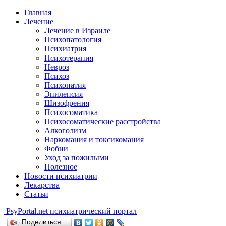
Главная
Лечение
Лечение в Израиле
Психопатология
Психиатрия
Психотерапия
Невроз
Психоз
Психопатия
Эпилепсия
Шизофрения
Психосоматика
Психосоматические расстройства
Алкоголизм
Наркомания и токсикомания
Фобии
Уход за пожилыми
Полезное
Новости психиатрии
Лекарства
Статьи
Psy
Portal.net
психиатрический портал
Поделиться…