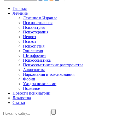
Главная
Лечение
Лечение в Израиле
Психопатология
Психиатрия
Психотерапия
Невроз
Психоз
Психопатия
Эпилепсия
Шизофрения
Психосоматика
Психосоматические расстройства
Алкоголизм
Наркомания и токсикомания
Фобии
Уход за пожилыми
Полезное
Новости психиатрии
Лекарства
Статьи