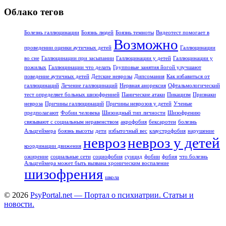
Облако тегов
Болезнь галлюцинации
Боязнь людей
Боязнь темноты
Видеотест помогает в
Возможно
проведении оценки аутичных детей
Галлюцинации
во сне
Галлюцинации при засыпании
Галлюцинации у детей
Галлюцинации у
пожилых
Галлюцинации что делать
Групповые занятия йогой улучшают
поведение аутичных детей
Детские неврозы
Дипсомания
Как избавиться от
галлюцинаций
Лечение галлюцинаций
Нервная анорексия
Офтальмологический
тест определяет больных шизофренией
Панические атаки
Пикацизм
Признаки
невроза
Причины галлюцинаций
Причины неврозов у детей
Ученые
предполагают
Фобии человека
Шизоидный тип личности
Шизофрению
связывают с социальным неравенством
акрофобия
бексаротен
болезнь
Альцгеймера
боязнь высоты
дети
избыточный вес
клаустрофобия
нарушение
невроз
невроз у детей
координации движения
ожирение
социальные сети
социофобия
суицид
фобии
фобия
что болезнь
Альцгеймера может быть вызвана хроническим воспаление
шизофрения
школа
© 2026
PsyPortal.net — Портал о психиатрии. Статьи и
новости.