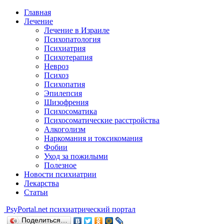
Главная
Лечение
Лечение в Израиле
Психопатология
Психиатрия
Психотерапия
Невроз
Психоз
Психопатия
Эпилепсия
Шизофрения
Психосоматика
Психосоматические расстройства
Алкоголизм
Наркомания и токсикомания
Фобии
Уход за пожилыми
Полезное
Новости психиатрии
Лекарства
Статьи
Psy
Portal.net
психиатрический портал
Поделиться…