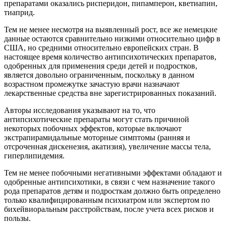
препаратами оказались рисперидон, пипамперон, кветиапин,
тиаприд.
Тем не менее несмотря на выявленный рост, все же немецкие
данные остаются сравнительно низкими относительно цифр в
США, но средними относительно европейских стран. В
настоящее время количество антипсихотических препаратов,
одобренных для применения среди детей и подростков,
является довольно ограниченным, поскольку в данном
возрастном промежутке зачастую врачи назначают
лекарственные средства вне зарегистрированных показаний.
Авторы исследования указывают на то, что
антипсихотические препараты могут стать причиной
некоторых побочных эффектов, которые включают
экстрапирамидальные моторные симптомы (ранняя и
отсроченная дискенезия, акатизия), увеличение массы тела,
гиперлипидемия.
Тем не менее побочными негативными эффектами обладают и
одобренные антипсихотики, в связи с чем назначение такого
рода препаратов детям и подросткам должно быть определено
только квалифицированным психиатром или экспертом по
бихейвиоральным расстройствам, после учета всех рисков и
пользы.