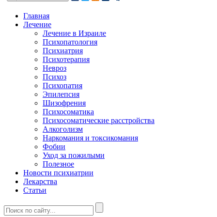
Главная
Лечение
Лечение в Израиле
Психопатология
Психиатрия
Психотерапия
Невроз
Психоз
Психопатия
Эпилепсия
Шизофрения
Психосоматика
Психосоматические расстройства
Алкоголизм
Наркомания и токсикомания
Фобии
Уход за пожилыми
Полезное
Новости психиатрии
Лекарства
Статьи