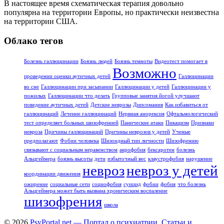
В настоящее время схематическая терапия довольно
популярна на территории Европы, но практически неизвестна
на территории США.
Облако тегов
Болезнь галлюцинации
Боязнь людей
Боязнь темноты
Видеотест помогает в
Возможно
проведении оценки аутичных детей
Галлюцинации
во сне
Галлюцинации при засыпании
Галлюцинации у детей
Галлюцинации у
пожилых
Галлюцинации что делать
Групповые занятия йогой улучшают
поведение аутичных детей
Детские неврозы
Дипсомания
Как избавиться от
галлюцинаций
Лечение галлюцинаций
Нервная анорексия
Офтальмологический
тест определяет больных шизофренией
Панические атаки
Пикацизм
Признаки
невроза
Причины галлюцинаций
Причины неврозов у детей
Ученые
предполагают
Фобии человека
Шизоидный тип личности
Шизофрению
связывают с социальным неравенством
акрофобия
бексаротен
болезнь
Альцгеймера
боязнь высоты
дети
избыточный вес
клаустрофобия
нарушение
невроз
невроз у детей
координации движения
ожирение
социальные сети
социофобия
суицид
фобии
фобия
что болезнь
Альцгеймера может быть вызвана хроническим воспаление
шизофрения
школа
© 2026
PsyPortal.net — Портал о психиатрии. Статьи и