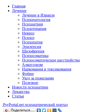
Главная
Лечение
Лечение в Израиле
Психопатология
Психиатрия
Психотерапия
Невроз
Психоз
Психопатия
Эпилепсия
Шизофрения
Психосоматика
Психосоматические расстройства
Алкоголизм
Наркомания и токсикомания
Фобии
Уход за пожилыми
Полезное
Новости психиатрии
Лекарства
Статьи
Psy
Portal.net
психиатрический портал
Поделиться…