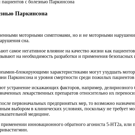
и пациентов с болезнью Паркинсона
лезнью Паркинсона
ственными моторными симптомами, но и не моторными нарушени
арушения сна.
ают самое негативное влияние на качeство жизни как пациентов
казывают на необходимость разработки и применения безопасных
опамин-блокирующими характеристиками могут ухудшать моторны
зни Паркинсона и уровня смертности среди пожилых пациентов
гают устранение искажающих факторов, например, делириозного
азначенных лекарственных препаратов относительно их переноси
после первоначальных предпринятых мер, то возможно назначен
нным выбором в клинических условиях, поскольку не требует мон
доказательной медицине.
именении инновационного обратного агониста 5-HT2a, или пим
 ривастигмин.