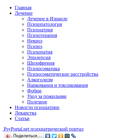
Главная
Лечение
Лечение в Израиле
Психопатология
Психиатрия
Психотерапия
Невроз
Психоз
Психопатия
Эпилепсия
Шизофрения
Психосоматика
Психосоматические расстройства
Алкоголизм
Наркомания и токсикомания
Фобии
Уход за пожилыми
Полезное
Новости психиатрии
Лекарства
Статьи
Psy
Portal.net
психиатрический портал
Поделиться…