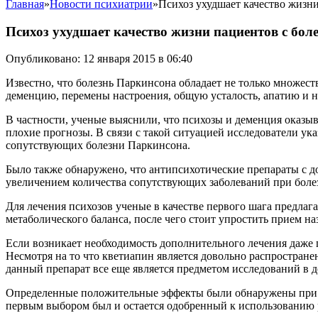
Главная
»
Новости психиатрии
»
Психоз ухудшает качество жизн
Психоз ухудшает качество жизни пациентов с бо
Опубликовано: 12 января 2015 в 06:40
Известно, что болезнь Паркинсона обладает не только множе
деменцию, перемены настроения, общую усталость, апатию и н
В частности, ученые выяснили, что психозы и деменция оказыв
плохие прогнозы. В связи с такой ситуацией исследователи у
сопутствующих болезни Паркинсона.
Было также обнаружено, что антипсихотические препараты с д
увеличением количества сопутствующих заболеваний при боле
Для лечения психозов ученые в качестве первого шага предла
метаболического баланса, после чего стоит упростить прием н
Если возникает необходимость дополнительного лечения даже 
Несмотря на то что кветиапин является довольно распростране
данный препарат все еще является предметом исследований в 
Определенные положительные эффекты были обнаружены при пр
первым выбором был и остается одобренный к использованию