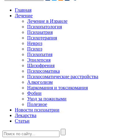
Главная
Лечение
Лечение в Израиле
Психопатология
Психиатрия
Психотерапия
Невроз
Психоз
Психопатия
Эпилепсия
Шизофрения
Психосоматика
Психосоматические расстройства
Алкоголизм
Наркомания и токсикомания
Фобии
Уход за пожилыми
Полезное
Новости психиатрии
Лекарства
Статьи