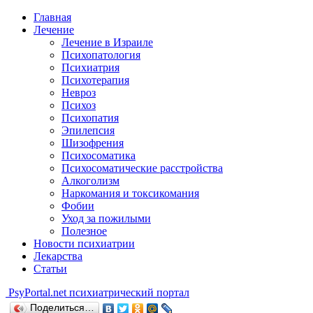
Главная
Лечение
Лечение в Израиле
Психопатология
Психиатрия
Психотерапия
Невроз
Психоз
Психопатия
Эпилепсия
Шизофрения
Психосоматика
Психосоматические расстройства
Алкоголизм
Наркомания и токсикомания
Фобии
Уход за пожилыми
Полезное
Новости психиатрии
Лекарства
Статьи
Psy
Portal.net
психиатрический портал
Поделиться…