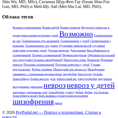
Shin Wu, MD, MSc), Сюзанна Шур-Фен Гау (Susan Shur-Fen
Gau, MD, PhD) и Мей-Шу Лай (Mei-Shu Lai, MD, PhD).
Облако тегов
Болезнь галлюцинации
Боязнь людей
Боязнь темноты
Видеотест помогает в
Возможно
проведении оценки аутичных детей
Галлюцинации
во сне
Галлюцинации при засыпании
Галлюцинации у детей
Галлюцинации у
пожилых
Галлюцинации что делать
Групповые занятия йогой улучшают
поведение аутичных детей
Детские неврозы
Дипсомания
Как избавиться от
галлюцинаций
Лечение галлюцинаций
Нервная анорексия
Офтальмологический
тест определяет больных шизофренией
Панические атаки
Пикацизм
Признаки
невроза
Причины галлюцинаций
Причины неврозов у детей
Ученые
предполагают
Фобии человека
Шизоидный тип личности
Шизофрению
связывают с социальным неравенством
акрофобия
бексаротен
болезнь
Альцгеймера
боязнь высоты
дети
избыточный вес
клаустрофобия
нарушение
невроз
невроз у детей
координации движения
ожирение
социальные сети
социофобия
суицид
фобии
фобия
что болезнь
Альцгеймера может быть вызвана хроническим воспаление
шизофрения
школа
© 2026
PsyPortal.net — Портал о психиатрии. Статьи и
новости.