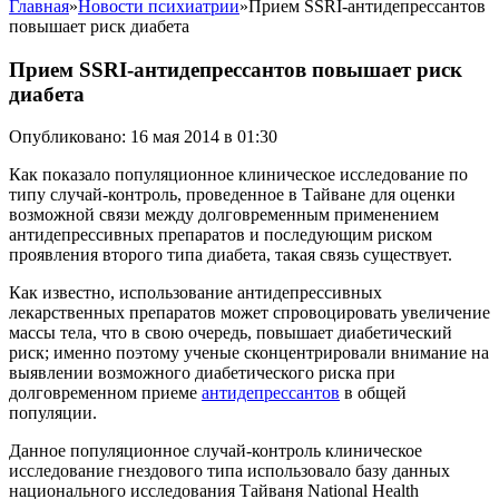
Главная
»
Новости психиатрии
»
Прием SSRI-антидепрессантов
повышает риск диабета
Прием SSRI-антидепрессантов повышает риск
диабета
Опубликовано: 16 мая 2014 в 01:30
Как показало популяционное клиническое исследование по
типу случай-контроль, проведенное в Тайване для оценки
возможной связи между долговременным применением
антидепрессивных препаратов и последующим риском
проявления второго типа диабета, такая связь существует.
Как известно, использование антидепрессивных
лекарственных препаратов может спровоцировать увеличение
массы тела, что в свою очередь, повышает диабетический
риск; именно поэтому ученые сконцентрировали внимание на
выявлении возможного диабетического риска при
долговременном приеме
антидепрессантов
в общей
популяции.
Данное популяционное случай-контроль клиническое
исследование гнездового типа использовало базу данных
национального исследования Тайваня National Health