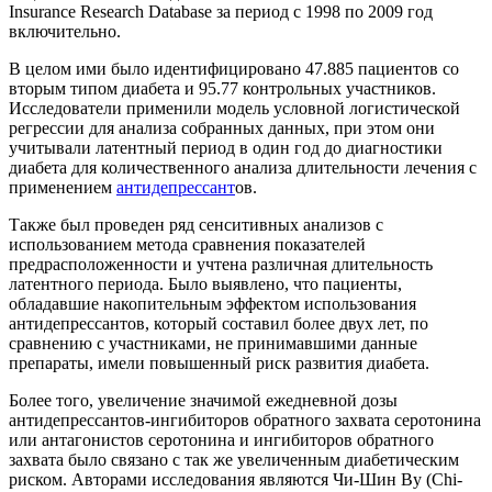
Insurance Research Database за период с 1998 по 2009 год
включительно.
В целом ими было идентифицировано 47.885 пациентов со
вторым типом диабета и 95.77 контрольных участников.
Исследователи применили модель условной логистической
регрессии для анализа собранных данных, при этом они
учитывали латентный период в один год до диагностики
диабета для количественного анализа длительности лечения с
применением
антидепрессант
ов.
Также был проведен ряд сенситивных анализов с
использованием метода сравнения показателей
предрасположенности и учтена различная длительность
латентного периода. Было выявлено, что пациенты,
обладавшие накопительным эффектом использования
антидепрессантов, который составил более двух лет, по
сравнению с участниками, не принимавшими данные
препараты, имели повышенный риск развития диабета.
Более того, увеличение значимой ежедневной дозы
антидепрессантов-ингибиторов обратного захвата серотонина
или антагонистов серотонина и ингибиторов обратного
захвата было связано с так же увеличенным диабетическим
риском. Авторами исследования являются Чи-Шин Ву (Chi-