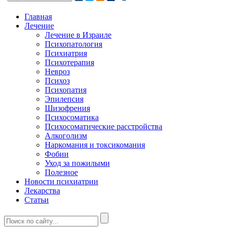
Главная
Лечение
Лечение в Израиле
Психопатология
Психиатрия
Психотерапия
Невроз
Психоз
Психопатия
Эпилепсия
Шизофрения
Психосоматика
Психосоматические расстройства
Алкоголизм
Наркомания и токсикомания
Фобии
Уход за пожилыми
Полезное
Новости психиатрии
Лекарства
Статьи