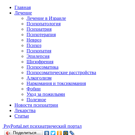
Главная
Лечение
Лечение в Израиле
Психопатология
Психиатрия
Психотерапия
Невроз
Психоз
Психопатия
Эпилепсия
Шизофрения
Психосоматика
Психосоматические расстройства
Алкоголизм
Наркомания и токсикомания
Фобии
Уход за пожилыми
Полезное
Новости психиатрии
Лекарства
Статьи
Psy
Portal.net
психиатрический портал
Поделиться…