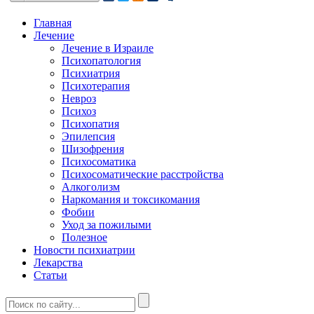
Главная
Лечение
Лечение в Израиле
Психопатология
Психиатрия
Психотерапия
Невроз
Психоз
Психопатия
Эпилепсия
Шизофрения
Психосоматика
Психосоматические расстройства
Алкоголизм
Наркомания и токсикомания
Фобии
Уход за пожилыми
Полезное
Новости психиатрии
Лекарства
Статьи