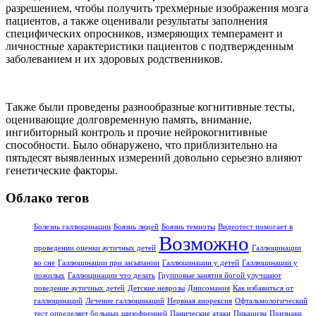
разрешением, чтобы получить трехмерные изображения мозга
пациентов, а также оценивали результаты заполнения
специфических опросников, измеряющих темперамент и
личностные характеристики пациентов с подтвержденным
заболеванием и их здоровых родственников.
Также были проведены разнообразные когнитивные тесты,
оценивающие долговременную память, внимание,
ингибиторный контроль и прочие нейрокогнитивные
способности. Было обнаружено, что приблизительно на
пятьдесят выявленных измерений довольно серьезно влияют
генетические факторы.
Облако тегов
Болезнь галлюцинации
Боязнь людей
Боязнь темноты
Видеотест помогает в
Возможно
проведении оценки аутичных детей
Галлюцинации
во сне
Галлюцинации при засыпании
Галлюцинации у детей
Галлюцинации у
пожилых
Галлюцинации что делать
Групповые занятия йогой улучшают
поведение аутичных детей
Детские неврозы
Дипсомания
Как избавиться от
галлюцинаций
Лечение галлюцинаций
Нервная анорексия
Офтальмологический
тест определяет больных шизофренией
Панические атаки
Пикацизм
Признаки