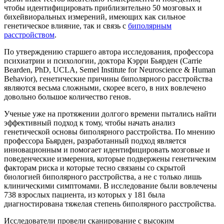
чтобы идентифицировать приблизительно 50 мозговых и
бихейвиоральных измерений, имеющих как сильное
генетическое влияние, так и связь с
биполярным
расстройством
.
По утверждению старшего автора исследования, профессора
психиатрии и психологии, доктора Кэрри Бьярден (Carrie
Bearden, PhD, UCLA, Semel Institute for Neuroscience & Human
Behavior), генетические причины биполярного расстройства
являются весьма сложными, скорее всего, в них вовлечено
довольно большое количество генов.
Ученые уже на протяжении долгого времени пытались найти
эффективный подход к тому, чтобы начать анализ
генетической основы биполярного расстройства. По мнению
профессора Бьярден, разработанный подход является
инновационным и помогает идентифицировать мозговые и
поведенческие измерения, которые подвержены генетичеким
факторам риска и которые тесно связаны со скрытой
биологией биполярного расстройства, а не с только лишь
клиническими симптомами. В исследование были вовлечены
738 взрослых пациента, из которых у 181 была
диагностирована тяжелая степень биполярного расстройства.
Исследователи провели сканирование с высоким