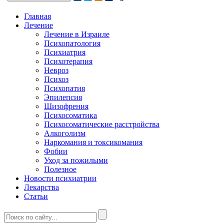
Главная
Лечение
Лечение в Израиле
Психопатология
Психиатрия
Психотерапия
Невроз
Психоз
Психопатия
Эпилепсия
Шизофрения
Психосоматика
Психосоматические расстройства
Алкоголизм
Наркомания и токсикомания
Фобии
Уход за пожилыми
Полезное
Новости психиатрии
Лекарства
Статьи