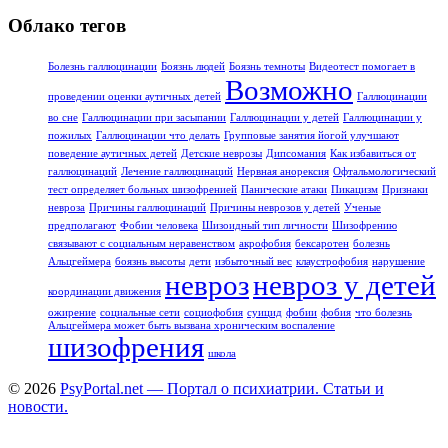
Облако тегов
Болезнь галлюцинации
Боязнь людей
Боязнь темноты
Видеотест помогает в
Возможно
проведении оценки аутичных детей
Галлюцинации
во сне
Галлюцинации при засыпании
Галлюцинации у детей
Галлюцинации у
пожилых
Галлюцинации что делать
Групповые занятия йогой улучшают
поведение аутичных детей
Детские неврозы
Дипсомания
Как избавиться от
галлюцинаций
Лечение галлюцинаций
Нервная анорексия
Офтальмологический
тест определяет больных шизофренией
Панические атаки
Пикацизм
Признаки
невроза
Причины галлюцинаций
Причины неврозов у детей
Ученые
предполагают
Фобии человека
Шизоидный тип личности
Шизофрению
связывают с социальным неравенством
акрофобия
бексаротен
болезнь
Альцгеймера
боязнь высоты
дети
избыточный вес
клаустрофобия
нарушение
невроз
невроз у детей
координации движения
ожирение
социальные сети
социофобия
суицид
фобии
фобия
что болезнь
Альцгеймера может быть вызвана хроническим воспаление
шизофрения
школа
© 2026
PsyPortal.net — Портал о психиатрии. Статьи и
новости.