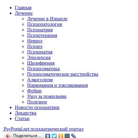
Главная
Лечение
Лечение в Израиле
Психопатология
Психиатрия
Психотерапия
Невроз
Психоз
Психопатия
Эпилепсия
Шизофрения
Психосоматика
Психосоматические расстройства
Алкоголизм
Наркомания и токсикомания
Фобии
Уход за пожилыми
Полезное
Новости психиатрии
Лекарства
Статьи
Psy
Portal.net
психиатрический портал
Поделиться…