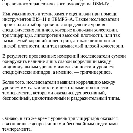
справочного терапевтического руководства DSM-IV.
Импульсивность и темперамент оценивали при помощи
инструментов BIS–11 и TEMPS–A. Также исследователи
производили забор крови для определения уровня
специфических липидов, которые включали холестерин,
триглицериды, липопротеин высокой плотности, или так
называемый хороший холестерин, а также липoпротеин
низкой плотности, или так называемый плохой холестерин.
В результате проведенных измерений исследователи сумели
обнаружить наличие лишь слабой корреляции между
индивидуальным уровнем импульсивности и уровнем
специфически липидов, а именно, — триглицеридов.
Более того, исследователи выявили корреляцию между
уровнем импульсивности и некоторыми подтипами
темперамента, которыми оказались депрессивный,
беспокойный, циклотимичный и раздражительный типы.
Однако, в это же время уровень триглицеридов оказался
связан лишь с депрессивным и беспокойным подтипами
темперамента.