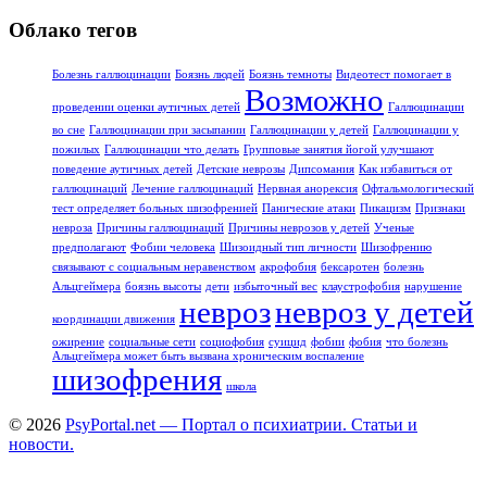
Облако тегов
Болезнь галлюцинации
Боязнь людей
Боязнь темноты
Видеотест помогает в
Возможно
проведении оценки аутичных детей
Галлюцинации
во сне
Галлюцинации при засыпании
Галлюцинации у детей
Галлюцинации у
пожилых
Галлюцинации что делать
Групповые занятия йогой улучшают
поведение аутичных детей
Детские неврозы
Дипсомания
Как избавиться от
галлюцинаций
Лечение галлюцинаций
Нервная анорексия
Офтальмологический
тест определяет больных шизофренией
Панические атаки
Пикацизм
Признаки
невроза
Причины галлюцинаций
Причины неврозов у детей
Ученые
предполагают
Фобии человека
Шизоидный тип личности
Шизофрению
связывают с социальным неравенством
акрофобия
бексаротен
болезнь
Альцгеймера
боязнь высоты
дети
избыточный вес
клаустрофобия
нарушение
невроз
невроз у детей
координации движения
ожирение
социальные сети
социофобия
суицид
фобии
фобия
что болезнь
Альцгеймера может быть вызвана хроническим воспаление
шизофрения
школа
© 2026
PsyPortal.net — Портал о психиатрии. Статьи и
новости.