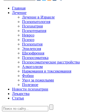
Главная
Лечение
Лечение в Израиле
Психопатология
Психиатрия
Психотерапия
Невроз
Психоз
Психопатия
Эпилепсия
Шизофрения
Психосоматика
Психосоматические расстройства
Алкоголизм
Наркомания и токсикомания
Фобии
Уход за пожилыми
Полезное
Новости психиатрии
Лекарства
Статьи