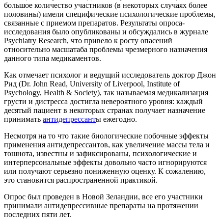
большое количество участников (в некоторых случаях более
половины) имели специфические психологические проблемы,
связанные с приемом препаратов. Результаты опроса-
исследования было опубликованы и обсуждались в журнале
Psychiatry Research, что привело к росту опасений
относительно масшатаба проблемы чрезмерного назначения
данного типа медикаментов.
Как отмечает психолог и ведущий исследователь доктор Джон
Рид (Dr. John Read, University of Liverpool, Institute of
Psychology, Health & Society), так называемая медикализация
грусти и дистресса достигла невероятного уровня: каждый
десятый пациент в некоторых странах получает назначение
принимать
антидепрессант
ы ежегодно.
Несмотря на то что такие биологические побочные эффекты
применения антидепрессантов, как увеличение массы тела и
тошнота, известны и зафиксированы, психологические и
интерперсональные эффекты довольно часто игнорируются
или получают серьезно пониженную оценку. К сожалению,
это становится распространенной практикой.
Опрос был проведен в Новой Зеландии, все его участники
принимали антидепрессивные препараты на протяжении
последних пяти лет.