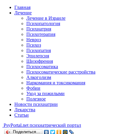
Главная
Лечение
Лечение в Израиле
Психопатология
Психиатрия
Психотерапия
Невроз
Психоз
Психопатия
Эпилепсия
Шизофрения
Психосоматика
Психосоматические расстройства
Алкоголизм
Наркомания и токсикомания
Фобии
Уход за пожилыми
Полезное
Новости психиатрии
Лекарства
Статьи
Psy
Portal.net
психиатрический портал
Поделиться…