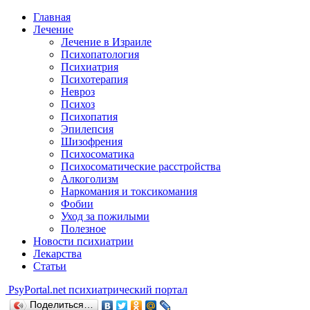
Главная
Лечение
Лечение в Израиле
Психопатология
Психиатрия
Психотерапия
Невроз
Психоз
Психопатия
Эпилепсия
Шизофрения
Психосоматика
Психосоматические расстройства
Алкоголизм
Наркомания и токсикомания
Фобии
Уход за пожилыми
Полезное
Новости психиатрии
Лекарства
Статьи
Psy
Portal.net
психиатрический портал
Поделиться…