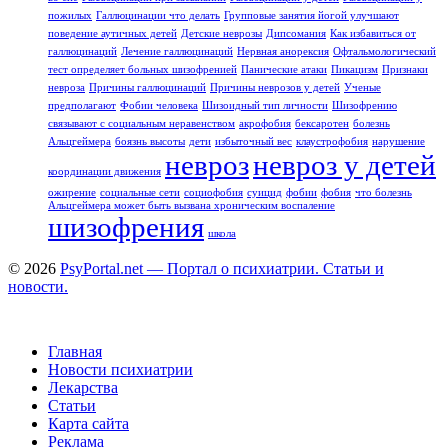
пожилых
Галлюцинации что делать
Групповые занятия йогой улучшают
поведение аутичных детей
Детские неврозы
Дипсомания
Как избавиться от
галлюцинаций
Лечение галлюцинаций
Нервная анорексия
Офтальмологический
тест определяет больных шизофренией
Панические атаки
Пикацизм
Признаки
невроза
Причины галлюцинаций
Причины неврозов у детей
Ученые
предполагают
Фобии человека
Шизоидный тип личности
Шизофрению
связывают с социальным неравенством
акрофобия
бексаротен
болезнь
Альцгеймера
боязнь высоты
дети
избыточный вес
клаустрофобия
нарушение
невроз
невроз у детей
координации движения
ожирение
социальные сети
социофобия
суицид
фобии
фобия
что болезнь
Альцгеймера может быть вызвана хроническим воспаление
шизофрения
школа
© 2026
PsyPortal.net — Портал о психиатрии. Статьи и
новости.
Главная
Новости психиатрии
Лекарства
Статьи
Карта сайта
Реклама