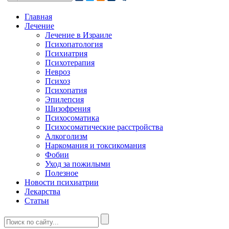
Главная
Лечение
Лечение в Израиле
Психопатология
Психиатрия
Психотерапия
Невроз
Психоз
Психопатия
Эпилепсия
Шизофрения
Психосоматика
Психосоматические расстройства
Алкоголизм
Наркомания и токсикомания
Фобии
Уход за пожилыми
Полезное
Новости психиатрии
Лекарства
Статьи