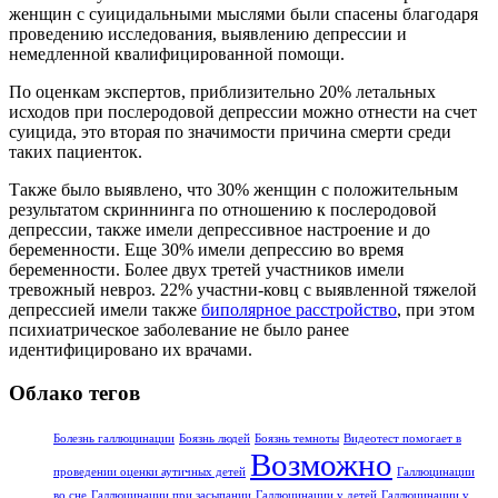
женщин с суицидальными мыслями были спасены благодаря
проведению исследования, выявлению депрессии и
немедленной квалифицированной помощи.
По оценкам экспертов, приблизительно 20% летальных
исходов при послеродовой депрессии можно отнести на счет
суицида, это вторая по значимости причина смерти среди
таких пациенток.
Также было выявлено, что 30% женщин с положительным
результатом скриннинга по отношению к послеродовой
депрессии, также имели депрессивное настроение и до
беременности. Еще 30% имели депрессию во время
беременности. Более двух третей участников имели
тревожный невроз. 22% участни-ковц с выявленной тяжелой
депрессией имели также
биполярное расстройство
, при этом
психиатрическое заболевание не было ранее
идентифицировано их врачами.
Облако тегов
Болезнь галлюцинации
Боязнь людей
Боязнь темноты
Видеотест помогает в
Возможно
проведении оценки аутичных детей
Галлюцинации
во сне
Галлюцинации при засыпании
Галлюцинации у детей
Галлюцинации у