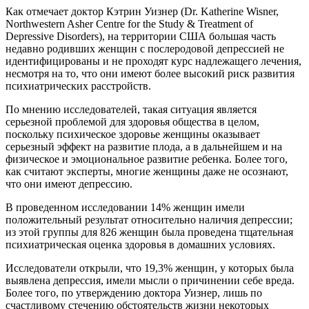
Как отмечает доктор Кэтрин Уизнер (Dr. Katherine Wisner,
Northwestern Asher Centre for the Study & Treatment of
Depressive Disorders), на территории США большая часть
недавно родивших женщин с послеродовой депрессией не
идентифицированы и не проходят курс надлежащего лечения,
несмотря на то, что они имеют более высокий риск развития
психиатрических расстройств.
По мнению исследователей, такая ситуация является
серьезной проблемой для здоровья общества в целом,
поскольку психическое здоровье женщины оказывает
серьезный эффект на развитие плода, а в дальнейшем и на
физическое и эмоциональное развитие ребенка. Более того,
как считают эксперты, многие женщины даже не осознают,
что они имеют депрессию.
В проведенном исследовании 14% женщин имели
положительный результат относительно наличия депрессии;
из этой группы для 826 женщин была проведена тщательная
психиатрическая оценка здоровья в домашних условиях.
Исследователи открыли, что 19,3% женщин, у которых была
выявлена депрессия, имели мысли о причинении себе вреда.
Более того, по утверждению доктора Уизнер, лишь по
счастливому стечению обстоятельств жизни некоторых