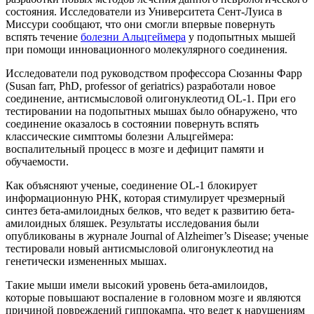
состояния. Исследователи из Университета Сент-Луиса в
Миссури сообщают, что они смогли впервые повернуть
вспять течение
болезни Альцгеймера
у подопытных мышей
при помощи инновационного молекулярного соединения.
Исследователи под руководством профессора Сюзанны Фарр
(Susan farr, PhD, professor of geriatrics) разработали новое
соединение, антисмысловой олигонуклеотид OL-1. При eго
тестировании на подопытных мышах было обнаружено, что
соединение оказалось в состоянии повернуть вспять
классические симптомы болезни Альцгеймера:
воспалительный процесс в мозге и дефицит памяти и
обучаемости.
Как объясняют ученые, соединение OL-1 блокирует
информационную РНК, которая стимулирует чрезмерный
синтез бета-амилоидных белков, что ведет к развитию бета-
амилоидных бляшек. Результаты исследования были
опубликованы в журнале Journal of Alzheimer’s Disease; ученые
тестировали новый антисмысловой олигонуклеотид на
генетически измененных мышах.
Такие мыши имели высокий уровень бета-амилоидов,
которые повышают воспаление в головном мозге и являются
причиной повреждений гиппокампа, что ведет к нарушениям