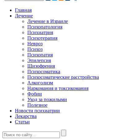
Главная
Лечение
Лечение в Израиле
Психопатология
Психиатрия
Психотерапия
Невроз
Психоз
Психопатия
Эпилепсия
Шизофрения
Психосоматика
Психосоматические расстройства
Алкоголизм
Наркомания и токсикомания
Фобии
Уход за пожилыми
Полезное
Новости психиатрии
Лекарства
Статьи