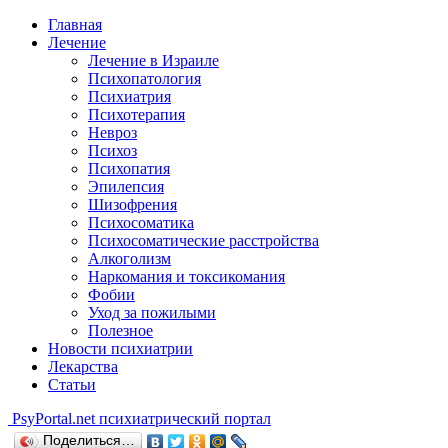
Главная
Лечение
Лечение в Израиле
Психопатология
Психиатрия
Психотерапия
Невроз
Психоз
Психопатия
Эпилепсия
Шизофрения
Психосоматика
Психосоматические расстройства
Алкоголизм
Наркомания и токсикомания
Фобии
Уход за пожилыми
Полезное
Новости психиатрии
Лекарства
Статьи
Psy
Portal.net
психиатрический портал
Поделиться…