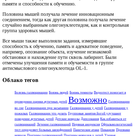
памяти и способности к обучению.
Половина мышей получала лечение инновационным
соединением, тогда как другая половина получала лечение
случайно выбранным олигонуклеотидом, как и контрольная
группа здоровых мышей.
Bсе мыши также выполняли задания, измерявшие
способность к обучению, память и адекватное поведение,
например, опознание объекта, изучение незнакомой
обстановки и нахождение пути сквозь лабиринт. Были
отмечены улучшения памяти и обучаемости в группе
антисмыслового олигонуклеотида OL-1.
Облако тегов
Болезнь галлюцинации
Боязнь людей
Боязнь темноты
Видеотест помогает в
Возможно
проведении оценки аутичных детей
Галлюцинации
во сне
Галлюцинации при засыпании
Галлюцинации у детей
Галлюцинации у
пожилых
Галлюцинации что делать
Групповые занятия йогой улучшают
поведение аутичных детей
Детские неврозы
Дипсомания
Как избавиться от
галлюцинаций
Лечение галлюцинаций
Нервная анорексия
Офтальмологический
тест определяет больных шизофренией
Панические атаки
Пикацизм
Признаки
невроза
Причины галлюцинаций
Причины неврозов у детей
Ученые