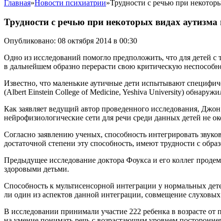
Главная
»
Новости психиатрии
»
Трудности с речью при некотор
Трудности с речью при некоторых видах аутизм
Опубликовано: 08 октября 2014 в 00:30
Одно из исследований помогло предположить, что для детей с
в дальнейшем образно перерасти свою критическую неспособ
Известно, что маленькие аутичные дети испытывают специфиче
(Albert Einstein College of Medicine, Yeshiva University) обна
Как заявляет ведущий автор проведенного исследования, Джон
нейрофизиологические сети для речи среди данных детей не ок
Согласно заявлению ученых, способность интегрировать звуко
достаточной степени эту способность, имеют трудности с обра
Предыдущее исследование доктора Фоукса и его коллег проде
здоровыми детьми.
Способность к мультисенсорной интеграции у нормальных дете
ли один из аспектов данной интеграции, совмещение слуховых
В исследовании принимали участие 222 ребенка в возрасте от
на умение понимать речь с возрастающим уровнем посторонне