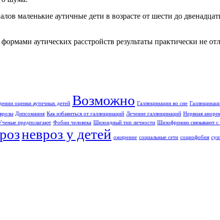
алов маленькие аутичные дети в возрасте от шести до двенадцат
формами аутических расстройств результаты практически не отл
Возможно
дении оценки аутичных детей
Галлюцинации во сне
Галлюцинаци
врозы
Дипсомания
Как избавиться от галлюцинаций
Лечение галлюцинаций
Нервная аноре
Ученые предполагают
Фобии человека
Шизоидный тип личности
Шизофрению связывают с 
роз
невроз у детей
ожирение
социальные сети
социофобия
суи