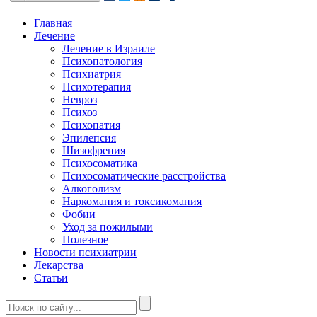
Главная
Лечение
Лечение в Израиле
Психопатология
Психиатрия
Психотерапия
Невроз
Психоз
Психопатия
Эпилепсия
Шизофрения
Психосоматика
Психосоматические расстройства
Алкоголизм
Наркомания и токсикомания
Фобии
Уход за пожилыми
Полезное
Новости психиатрии
Лекарства
Статьи