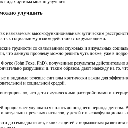
ых видах аутизма можно улучшить
а можно улучшить
 так называемым высокофункциональным аутическим расстройств
ность к социальному взаимодействию с окружающими.
ские трудности со связыванием слуховых и визуальных социаль
ружили, что данную проблему можно решить чуть позже, уже в подро
 Фоукс (John Foxe, PhD), полученные результаты действительно
ончательно разрушены и, таким образом, дают надежду на то, чт
вые и видимые речевые сигналы критически важна для эффектив
зовательной и социальной средой.
монстрировало, что дети с аутическими расстройствами интегр
й продолжает улучшаться вплоть до позднего периода детства. В
 и визуальных речевых сигналов, у детей с высокофункциональ
 пяти до семнадцати лет, включая детей с нормальным развитие
го шума.