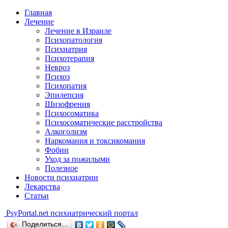
Главная
Лечение
Лечение в Израиле
Психопатология
Психиатрия
Психотерапия
Невроз
Психоз
Психопатия
Эпилепсия
Шизофрения
Психосоматика
Психосоматические расстройства
Алкоголизм
Наркомания и токсикомания
Фобии
Уход за пожилыми
Полезное
Новости психиатрии
Лекарства
Статьи
Psy
Portal.net
психиатрический портал
Поделиться…