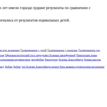
и лет имели гораздо худшие результаты по сравнению с
ичались от результатов нормальных детей.
и при засыпании
Галлюцинации у детей
Галлюцинации у пожилых
Галлюцинации что
ксия
Офтальмологический тест определяет больных шизофренией
Панические атаки
социальным неравенством
акрофобия
бексаротен
болезнь Альцгеймера
боязнь высоты
цид
фобии
фобия
что болезнь Альцгеймера может быть вызвана хроническим воспаление