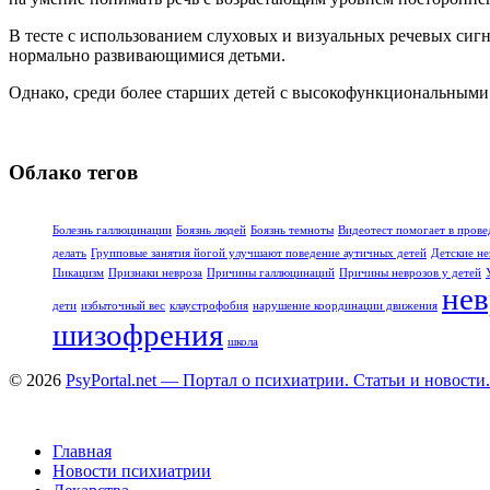
В тесте с использованием слуховых и визуальных речевых сигн
нормально развивающимися детьми.
Однако, среди более старших детей с высокофункциональными 
Облако тегов
Болезнь галлюцинации
Боязнь людей
Боязнь темноты
Видеотест помогает в прове
делать
Групповые занятия йогой улучшают поведение аутичных детей
Детские не
Пикацизм
Признаки невроза
Причины галлюцинаций
Причины неврозов у детей
нев
дети
избыточный вес
клаустрофобия
нарушение координации движения
шизофрения
школа
© 2026
PsyPortal.net — Портал о психиатрии. Статьи и новости.
Главная
Новости психиатрии