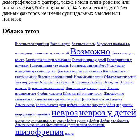
демографических фактора, также имели планирование или
попытку самоубийства; однако, 94% аутических детей без
данных факторов не имели суицидальных мыслей или
попыток.
Облако тегов
Болезнь галлюцинации
Боязнь людей
Боязнь темноты
Видеотест помогает в
Возможно
проведении оценки аутичных детей
Галлюцинации
во сне
Галлюцинации при засыпании
Галлюцинации у детей
Галлюцинации у
пожилых
Галлюцинации что делать
Групповые занятия йогой улучшают
поведение аутичных детей
Детские неврозы
Дипсомания
Как избавиться от
галлюцинаций
Лечение галлюцинаций
Нервная анорексия
Офтальмологический
тест определяет больных шизофренией
Панические атаки
Пикацизм
Признаки
невроза
Причины галлюцинаций
Причины неврозов у детей
Ученые
предполагают
Фобии человека
Шизоидный тип личности
Шизофрению
связывают с социальным неравенством
акрофобия
бексаротен
болезнь
Альцгеймера
боязнь высоты
дети
избыточный вес
клаустрофобия
нарушение
невроз
невроз у детей
координации движения
ожирение
социальные сети
социофобия
суицид
фобии
фобия
что болезнь
Альцгеймера может быть вызвана хроническим воспаление
шизофрения
школа