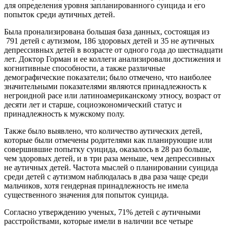
для определения уровня запланированного суицида и его
попыток среди аутичных детей.
Была пронализирована большая база данных, состоящая из
791 детей с аутизмом, 186 здоровых детей и 35 не аутичных
депрессивных детей в возрасте от одного года до шестнадцати
лет. Доктор Горман и ее коллеги анализировали достижения и
когнитивные способности, а также различные
демографические показатели; было отмечено, что наиболее
значительными показателями являются принадлежность к
негроидной расе или латиноамериканскому этносу, возраст от
десяти лет и старше, социоэкономический статус и
принадлежность к мужскому полу.
Также было выявлено, что количество аутических детей,
которые были отмечены родителями как планирующие или
совершившие попытку суицида, оказалось в 28 раз больше,
чем здоровых детей, и в три раза меньше, чем депрессивных
не аутичных детей. Частота мыслей о планировании суицида
среди детей с аутизмом наблюдалась в два раза чаще среди
мальчиков, хотя гендерная принадлежность не имела
существенного значения для попыток суицида.
Согласно утверждению ученых, 71% детей с аутичными
расстройствами, которые имели в наличии все четыре