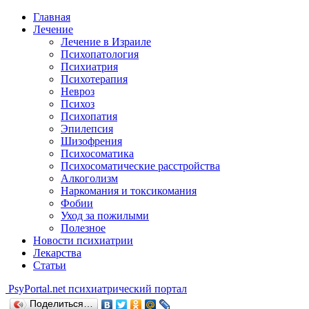
Главная
Лечение
Лечение в Израиле
Психопатология
Психиатрия
Психотерапия
Невроз
Психоз
Психопатия
Эпилепсия
Шизофрения
Психосоматика
Психосоматические расстройства
Алкоголизм
Наркомания и токсикомания
Фобии
Уход за пожилыми
Полезное
Новости психиатрии
Лекарства
Статьи
Psy
Portal.net
психиатрический портал
Поделиться…