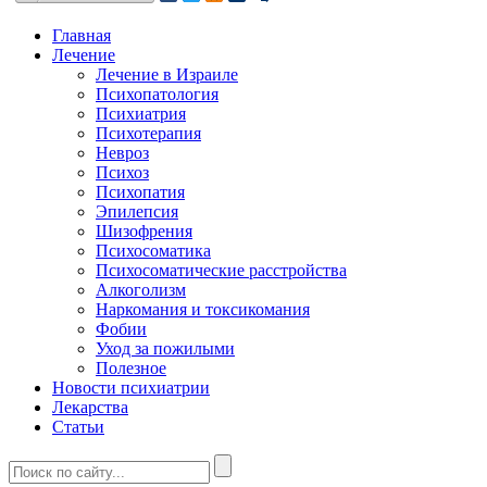
Главная
Лечение
Лечение в Израиле
Психопатология
Психиатрия
Психотерапия
Невроз
Психоз
Психопатия
Эпилепсия
Шизофрения
Психосоматика
Психосоматические расстройства
Алкоголизм
Наркомания и токсикомания
Фобии
Уход за пожилыми
Полезное
Новости психиатрии
Лекарства
Статьи