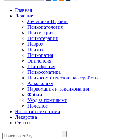
Главная
Лечение
Лечение в Израиле
Психопатология
Психиатрия
Психотерапия
Невроз
Психоз
Психопатия
Эпилепсия
Шизофрения
Психосоматика
Психосоматические расстройства
Алкоголизм
Наркомания и токсикомания
Фобии
Уход за пожилыми
Полезное
Новости психиатрии
Лекарства
Статьи