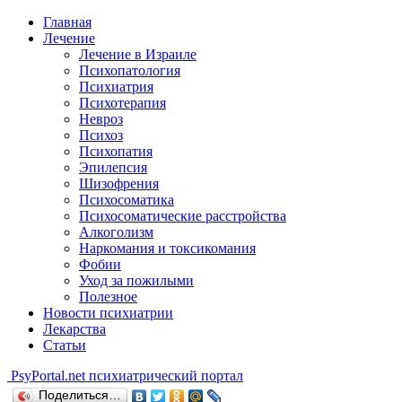
Главная
Лечение
Лечение в Израиле
Психопатология
Психиатрия
Психотерапия
Невроз
Психоз
Психопатия
Эпилепсия
Шизофрения
Психосоматика
Психосоматические расстройства
Алкоголизм
Наркомания и токсикомания
Фобии
Уход за пожилыми
Полезное
Новости психиатрии
Лекарства
Статьи
Psy
Portal.net
психиатрический портал
Поделиться…