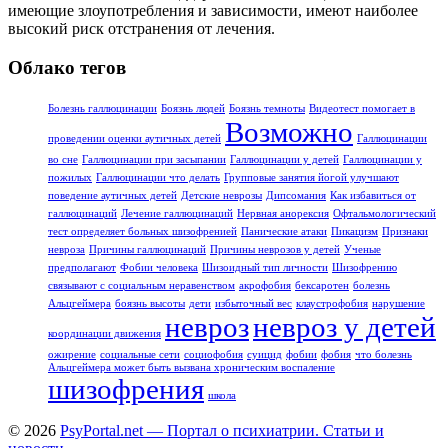
имеющие злоупотребления и зависимости, имеют наиболее
высокий риск отстранения от лечения.
Облако тегов
Болезнь галлюцинации
Боязнь людей
Боязнь темноты
Видеотест помогает в
Возможно
проведении оценки аутичных детей
Галлюцинации
во сне
Галлюцинации при засыпании
Галлюцинации у детей
Галлюцинации у
пожилых
Галлюцинации что делать
Групповые занятия йогой улучшают
поведение аутичных детей
Детские неврозы
Дипсомания
Как избавиться от
галлюцинаций
Лечение галлюцинаций
Нервная анорексия
Офтальмологический
тест определяет больных шизофренией
Панические атаки
Пикацизм
Признаки
невроза
Причины галлюцинаций
Причины неврозов у детей
Ученые
предполагают
Фобии человека
Шизоидный тип личности
Шизофрению
связывают с социальным неравенством
акрофобия
бексаротен
болезнь
Альцгеймера
боязнь высоты
дети
избыточный вес
клаустрофобия
нарушение
невроз
невроз у детей
координации движения
ожирение
социальные сети
социофобия
суицид
фобии
фобия
что болезнь
Альцгеймера может быть вызвана хроническим воспаление
шизофрения
школа
© 2026
PsyPortal.net — Портал о психиатрии. Статьи и