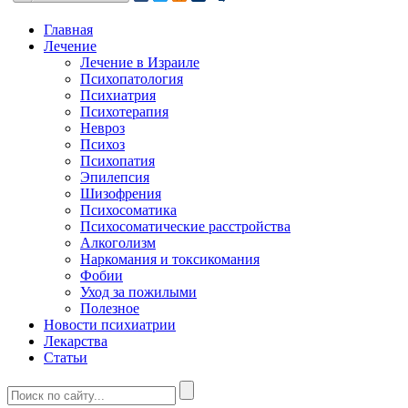
Главная
Лечение
Лечение в Израиле
Психопатология
Психиатрия
Психотерапия
Невроз
Психоз
Психопатия
Эпилепсия
Шизофрения
Психосоматика
Психосоматические расстройства
Алкоголизм
Наркомания и токсикомания
Фобии
Уход за пожилыми
Полезное
Новости психиатрии
Лекарства
Статьи