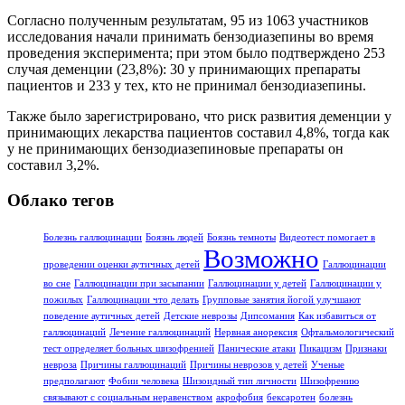
Согласно полученным результатам, 95 из 1063 участников
исследования начали принимать бензодиазепины во время
проведения эксперимента; при этом было подтверждено 253
случая деменции (23,8%): 30 у принимающих препараты
пациентов и 233 у тех, кто не принимал бензодиазепины.
Также было зарегистрировано, что риск развития деменции у
принимающих лекарства пациентов составил 4,8%, тогда как
у не принимающих бензодиазепиновые препараты он
составил 3,2%.
Облако тегов
Болезнь галлюцинации
Боязнь людей
Боязнь темноты
Видеотест помогает в
Возможно
проведении оценки аутичных детей
Галлюцинации
во сне
Галлюцинации при засыпании
Галлюцинации у детей
Галлюцинации у
пожилых
Галлюцинации что делать
Групповые занятия йогой улучшают
поведение аутичных детей
Детские неврозы
Дипсомания
Как избавиться от
галлюцинаций
Лечение галлюцинаций
Нервная анорексия
Офтальмологический
тест определяет больных шизофренией
Панические атаки
Пикацизм
Признаки
невроза
Причины галлюцинаций
Причины неврозов у детей
Ученые
предполагают
Фобии человека
Шизоидный тип личности
Шизофрению
связывают с социальным неравенством
акрофобия
бексаротен
болезнь