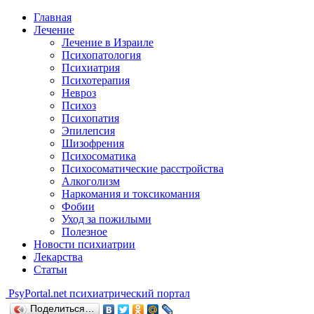
Главная
Лечение
Лечение в Израиле
Психопатология
Психиатрия
Психотерапия
Невроз
Психоз
Психопатия
Эпилепсия
Шизофрения
Психосоматика
Психосоматические расстройства
Алкоголизм
Наркомания и токсикомания
Фобии
Уход за пожилыми
Полезное
Новости психиатрии
Лекарства
Статьи
Psy
Portal.net
психиатрический портал
Поделиться…