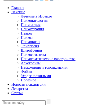
Главная
Лечение
Лечение в Израиле
Психопатология
Психиатрия
Психотерапия
Невроз
Психоз
Психопатия
Эпилепсия
Шизофрения
Психосоматика
Психосоматические расстройства
Алкоголизм
Наркомания и токсикомания
Фобии
Уход за пожилыми
Полезное
Новости психиатрии
Лекарства
Статьи