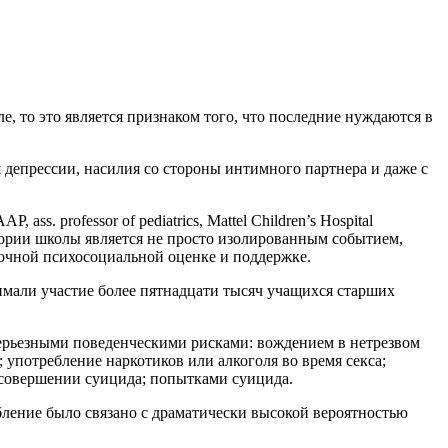
 то это является признаком того, что последние нуждаются в
 депрессии, насилия со стороны интимного партнера и даже с
. professor of pediatrics, Mattel Children’s Hospital
рритории школы является не просто изолированным событием,
очной психосоциальной оценке и поддержке.
имали участие более пятнадцати тысяч учащихся старших
серьезными поведенческими рисками: вождением в нетрезвом
 употребление наркотиков или алкоголя во время секса;
 совершении суицида; попытками суицида.
бление было связано с драматически высокой вероятностью