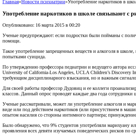
Главная
»
Новости психиатрии
»
Употребление наркотиков в шко
Употребление наркотиков в школе связывают с р
Опубликовано: 16 марта 2015 в 00:20
Ученые предупреждают: если подростки были пойманы с поличн
помощи.
Такое употребление запрещенных веществ и алкоголя в школе, 
попытками суицида.
По утверждению профессора педиатрии и ведущего автора исследов
University of California-Los Angeles, UCLA Children’s Discover
требующим дисциплинарного взыскания, но и важным сигналом
Для своей работы профессор Дудовиц и ее коллеги проанализи
классов. Данный опрос проводят каждые два года сотрудники 
Ученые рассматривали, может ли употребление алкоголя и мар
виде или под действием наркотиков (или присутствием в машин
опытом насилия со стороны интимного партнера; принуждение
Было обнаружено, что 9% студентов употребляли марихуану ил
проявления всех девяти изучаемых поведенческих рисков по с