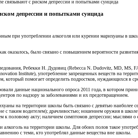
ле связывают с риском депрессии и попытками суицида
иском депрессии и попытками суицида
ым при употреблении алкоголя или курении марихуаны в школе,
как оказалось, было связано с повышением вероятности развития
ания, Ребекки Н. Дудовиц (Rebecca N. Dudovitz, MD, MS, FAAP, ass
y Innovation Institute), употребление запрещенных веществ на те
, который помогает определить подростков, нуждающихся в ср
ровали данные национального опроса 2011 года, в котором прин
центров по надзору за заболеваниями и их предотвращением.
ихуаны на территории школы быть связано с девятью наиболее 
е с таким водителем); драчливостью; ношением оружия в школе;
м к половому акту; наличием симптомов депрессии; мыслями о
и алкоголь на территории школы. Для обоих полов такое употре
равнению с теми, кто употреблял данные вещества вне школы.