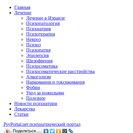
Главная
Лечение
Лечение в Израиле
Психопатология
Психиатрия
Психотерапия
Невроз
Психоз
Психопатия
Эпилепсия
Шизофрения
Психосоматика
Психосоматические расстройства
Алкоголизм
Наркомания и токсикомания
Фобии
Уход за пожилыми
Полезное
Новости психиатрии
Лекарства
Статьи
Psy
Portal.net
психиатрический портал
Поделиться…