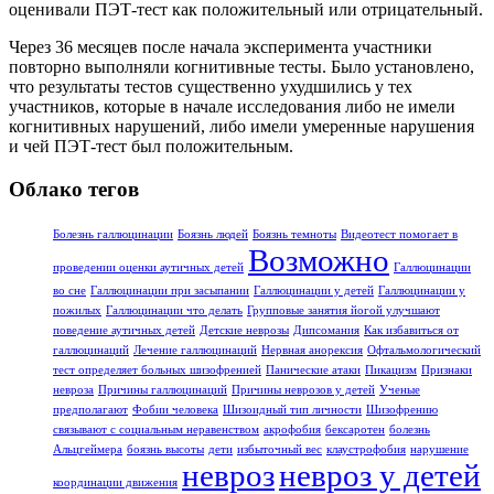
оценивали ПЭТ-тест как положительный или отрицательный.
Через 36 месяцев после начала эксперимента участники
повторно выполняли когнитивные тесты. Было установлено,
что результаты тестов существенно ухудшились у тех
участников, которые в начале исследования либо не имели
когнитивных нарушений, либо имели умеренные нарушения
и чей ПЭТ-тест был положительным.
Облако тегов
Болезнь галлюцинации
Боязнь людей
Боязнь темноты
Видеотест помогает в
Возможно
проведении оценки аутичных детей
Галлюцинации
во сне
Галлюцинации при засыпании
Галлюцинации у детей
Галлюцинации у
пожилых
Галлюцинации что делать
Групповые занятия йогой улучшают
поведение аутичных детей
Детские неврозы
Дипсомания
Как избавиться от
галлюцинаций
Лечение галлюцинаций
Нервная анорексия
Офтальмологический
тест определяет больных шизофренией
Панические атаки
Пикацизм
Признаки
невроза
Причины галлюцинаций
Причины неврозов у детей
Ученые
предполагают
Фобии человека
Шизоидный тип личности
Шизофрению
связывают с социальным неравенством
акрофобия
бексаротен
болезнь
Альцгеймера
боязнь высоты
дети
избыточный вес
клаустрофобия
нарушение
невроз
невроз у детей
координации движения