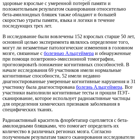
здоровые взрослые с умеренной потерей памяти и
положительным результатом сканирования относительно
бета-амилоидных бляшек также обладают и большей
скоростью утраты памяти, языка и логики в течение
последующих трех лет.
В исследование были вовлечены 152 взрослых старше 50 лет,
основной целью эксперимента являлось определение того,
могут ли незаметные патологические изменения в головном
мозге, связанные с
болезнью Альцгеймера
и обнаруженные
при помощи позитронно-эмиссионной томографии,
прогнозироватЬ понижение когнитивных способностей. В
начале исследования 69 участников имели нормальные
когнитивные способности, 52 имели недавно
диагностированные умеренные когнитивные нарушения и 31
участнику была диагностирована
болезнь Альцгеймера
. Все
участники выполнили когнитивные тесты и прошли ПЭТ-
сканирование, которое использует радиоактивные частицы
для определения химических признаков заболевания в
специфических тканях.
Радиоактивный краситель флорбетапир сцепляется с бета-
амилоидными бляшками, что помогает определить их
количество в различных регионах мозга. Согласно
полученным результатам такого сканирования исследователи