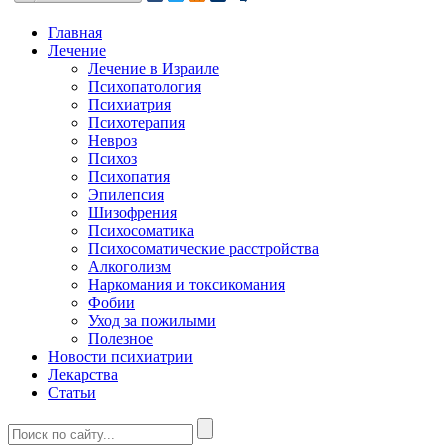
Главная
Лечение
Лечение в Израиле
Психопатология
Психиатрия
Психотерапия
Невроз
Психоз
Психопатия
Эпилепсия
Шизофрения
Психосоматика
Психосоматические расстройства
Алкоголизм
Наркомания и токсикомания
Фобии
Уход за пожилыми
Полезное
Новости психиатрии
Лекарства
Статьи