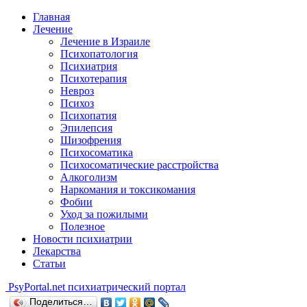
Главная
Лечение
Лечение в Израиле
Психопатология
Психиатрия
Психотерапия
Невроз
Психоз
Психопатия
Эпилепсия
Шизофрения
Психосоматика
Психосоматические расстройства
Алкоголизм
Наркомания и токсикомания
Фобии
Уход за пожилыми
Полезное
Новости психиатрии
Лекарства
Статьи
Psy
Portal.net
психиатрический портал
Поделиться…