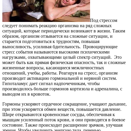
Под стрессом
следует понимать реакцию организма на ряд сложных
ситуаций, которые периодически возникают в жизни. Таким
образом, организм отзывается на сложные ситуации, и
старается подготовиться к трудностям, повышая
выносливость, усиливая бдительность. Провоцирующие
стресс события называются высокими психическими
нагрузками, охватывающими целый спектр ситуаций. Это
может быть как прямая физическая опасность, так и сложные
жизненные вопросы, касающиеся межличностных
отношений, учебы, работы. Реагируя на стресс, организм
производит активацию гормональной и нервной систем.
Гипоталамус дает сигнал надпочечникам, чтобы
производилось больше гормонов кортизола и адреналина, с
выводом их в кровоток.
Гормоны ускоряют сердечное сокращение, учащают дыхание,
при этом ускоряется обмен веществ, повышается давление.
Шире открываются кровеносные сосуды, обеспечивая к
мышцам усиленный поток крови, и они приводятся в боевое
состояние. Также происходит расширение зрачков, улучшая
зрение. Чтобы увеличить энергию тела, печенью