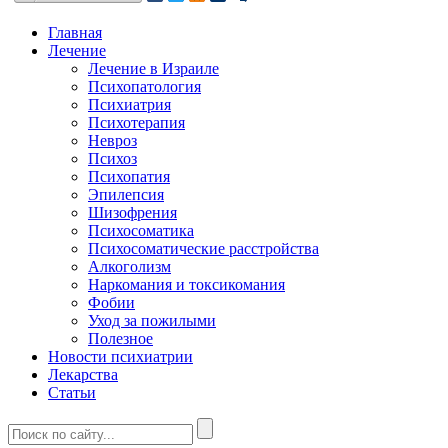
Главная
Лечение
Лечение в Израиле
Психопатология
Психиатрия
Психотерапия
Невроз
Психоз
Психопатия
Эпилепсия
Шизофрения
Психосоматика
Психосоматические расстройства
Алкоголизм
Наркомания и токсикомания
Фобии
Уход за пожилыми
Полезное
Новости психиатрии
Лекарства
Статьи