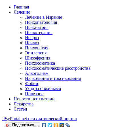
Главная
Лечение
Лечение в Израиле
Психопатология
Психиатрия
Психотерапия
Невроз
Психоз
Психопатия
Эпилепсия
Шизофрения
Психосоматика
Психосоматические расстройства
Алкоголизм
Наркомания и токсикомания
Фобии
Уход за пожилыми
Полезное
Новости психиатрии
Лекарства
Статьи
Psy
Portal.net
психиатрический портал
Поделиться…