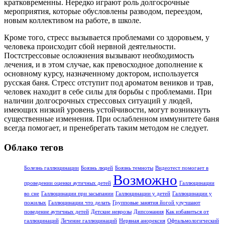
кратковременны. Нередко играют роль долгосрочные
мероприятия, которые обусловлены разводом, переездом,
новым коллективом на работе, в школе.
Кроме того, стресс вызывается проблемами со здоровьем, у
человека происходит сбой нервной деятельности.
Постстрессовые осложнения вызывают необходимость
лечения, и в этом случае, как превосходное дополнение к
основному курсу, назначенному доктором, используется
русская баня. Стресс отступит под ароматом веников и трав,
человек находит в себе силы для борьбы с проблемами. При
наличии долгосрочных стрессовых ситуаций у людей,
имеющих низкий уровень устойчивости, могут возникнуть
существенные изменения. При ослабленном иммунитете баня
всегда помогает, и пренебрегать таким методом не следует.
Облако тегов
Болезнь галлюцинации
Боязнь людей
Боязнь темноты
Видеотест помогает в
Возможно
проведении оценки аутичных детей
Галлюцинации
во сне
Галлюцинации при засыпании
Галлюцинации у детей
Галлюцинации у
пожилых
Галлюцинации что делать
Групповые занятия йогой улучшают
поведение аутичных детей
Детские неврозы
Дипсомания
Как избавиться от
галлюцинаций
Лечение галлюцинаций
Нервная анорексия
Офтальмологический