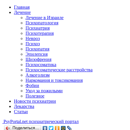
Главная
Лечение
Лечение в Израиле
Психопатология
Психиатрия
Психотерапия
Невроз
Психоз
Психопатия
Эпилепсия
Шизофрения
Психосоматика
Психосоматические расстройства
Алкоголизм
Наркомания и токсикомания
Фобии
Уход за пожилыми
Полезное
Новости психиатрии
Лекарства
Статьи
Psy
Portal.net
психиатрический портал
Поделиться…