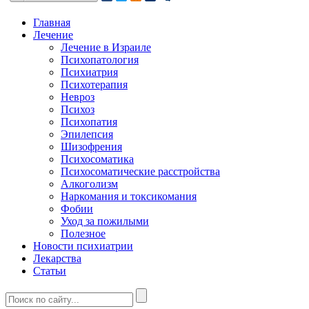
Главная
Лечение
Лечение в Израиле
Психопатология
Психиатрия
Психотерапия
Невроз
Психоз
Психопатия
Эпилепсия
Шизофрения
Психосоматика
Психосоматические расстройства
Алкоголизм
Наркомания и токсикомания
Фобии
Уход за пожилыми
Полезное
Новости психиатрии
Лекарства
Статьи