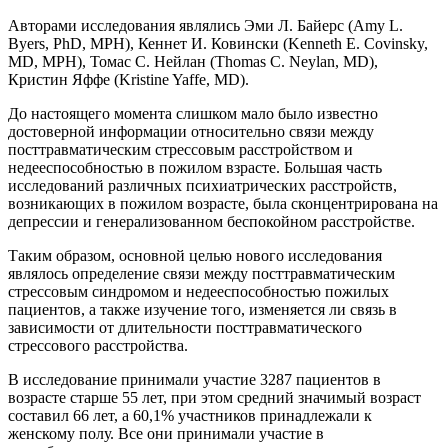
Авторами исследования являлись Эми Л. Байерс (Amy L.
Byers, PhD, MPH), Кеннет И. Ковински (Kenneth E. Covinsky,
MD, MPH), Томас С. Нейлан (Тhomas C. Neylan, MD),
Кристин Яффе (Kristine Yaffe, MD).
До настоящего моментa слишком мало было известно
достоверной информации относительно связи между
посттравматическим стрессовым расстройством и
недееспособностью в пожилом взрасте. Большая часть
исследований различных психиатрических расстройств,
возникающих в пожилом возрасте, была сконцентрирована на
депрессии и генерализованном беспокойном расстройстве.
Таким образом, основной целью нового исследования
являлось определение связи между посттравматическим
стрессовым синдромом и недееспособностью пожилых
пациентов, а также изучение того, изменяется ли связь в
зависимости от длительности посттравматического
стрессового расстройства.
В исследование принимали участие 3287 пациентов в
возрасте старше 55 лет, при этом средний значимый возраст
составил 66 лет, а 60,1% участников принадлежали к
женскому полу. Все они принимали участие в