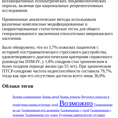
коллаборативных психиатрических эпидемиологических
опросах, включая три национальных репрезентативных
исследования.
Примененные аналитические методы использовали
различные комплексные модифицированные и
скорректированные статистические тесты для общего
генерализованного заключения относительно американского
населения.
Было обнаружено, что из 3,7% пожилых пациентов с
историей посттравматического стрессового расстройства,
удовлетворявшего диагностическим критериям справочного
руководства DSM-IV, у 1,8% синдром стал хроническим в
более позднем периоде жизни (до 55 лет). При хроническом
ПТСР-синдроме частота недееспособности составила 79,7%,
тогда как при его отсутствии достигла всего лишь 36,9%.
Облако тегов
Болезнь галлюцинации
Боязнь людей
Боязнь темноты
Видеотест помогает в
Возможно
проведении оценки аутичных детей
Галлюцинации
во сне
Галлюцинации при засыпании
Галлюцинации у детей
Галлюцинации у
пожилых
Галлюцинации что делать
Групповые занятия йогой улучшают