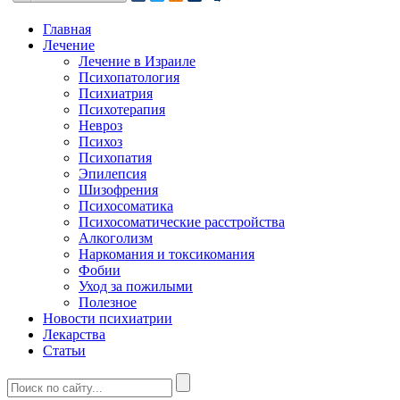
Главная
Лечение
Лечение в Израиле
Психопатология
Психиатрия
Психотерапия
Невроз
Психоз
Психопатия
Эпилепсия
Шизофрения
Психосоматика
Психосоматические расстройства
Алкоголизм
Наркомания и токсикомания
Фобии
Уход за пожилыми
Полезное
Новости психиатрии
Лекарства
Статьи