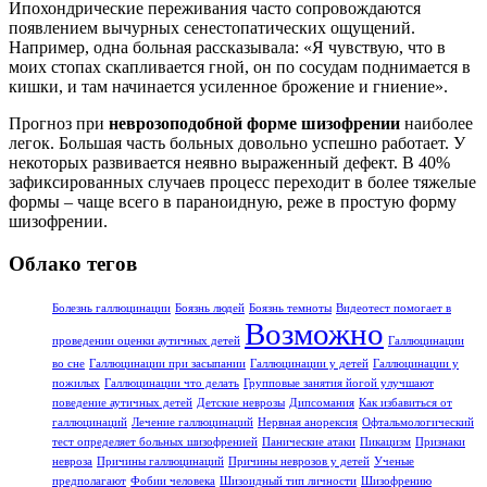
Ипохондрические переживания часто сопровождаются
появлением вычурных сенестопатических ощущений.
Например, одна больная рассказывала: «Я чувствую, что в
моих стопах скапливается гной, он по сосудам поднимается в
кишки, и там начинается усиленное брожение и гниение».
Прогноз при
неврозоподобной форме шизофрении
наиболее
легок. Большая часть больных довольно успешно работает. У
некоторых развивается неявно выраженный дефект. В 40%
зафиксированных случаев процесс переходит в более тяжелые
формы – чаще всего в параноидную, реже в простую форму
шизофрении.
Облако тегов
Болезнь галлюцинации
Боязнь людей
Боязнь темноты
Видеотест помогает в
Возможно
проведении оценки аутичных детей
Галлюцинации
во сне
Галлюцинации при засыпании
Галлюцинации у детей
Галлюцинации у
пожилых
Галлюцинации что делать
Групповые занятия йогой улучшают
поведение аутичных детей
Детские неврозы
Дипсомания
Как избавиться от
галлюцинаций
Лечение галлюцинаций
Нервная анорексия
Офтальмологический
тест определяет больных шизофренией
Панические атаки
Пикацизм
Признаки
невроза
Причины галлюцинаций
Причины неврозов у детей
Ученые
предполагают
Фобии человека
Шизоидный тип личности
Шизофрению