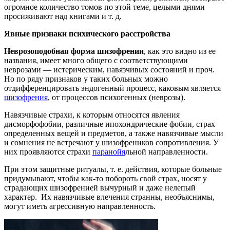
огромное количество томов по этой теме, целыми днями
просиживают над книгами и т. д.
Явные признаки психического расстройства
Неврозоподобная форма шизофрении
,
как это видно из ее
названия, имеет много общего с соответствующими
неврозами — истерическим, навязчивых состояний и проч.
Но по ряду признаков у таких больных можно
отдифференцировать эндогенный процесс, каковым является
шизофрения
, от процессов психогенных (неврозы).
Навязчивые страхи, к которым относятся явления
дисморфофобии, различные ипохондрические фобии, страх
определенных вещей и предметов, а также навязчивые мысли
и сомнения не встречают у шизофреников сопротивления. У
них проявляются страхи
паранойя
льной направленности.
При этом защитные ритуалы, т. е. действия, которые больные
придумывают, чтобы как-то побороть свой страх, носят у
страдающих шизофренией вычурный и даже нелепый
характер. Их навязчивые влечения странны, необъяснимы,
могут иметь агрессивную направленность.