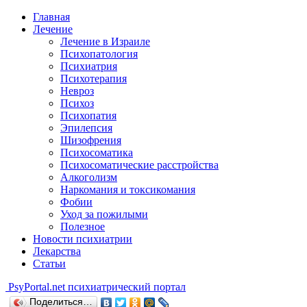
Главная
Лечение
Лечение в Израиле
Психопатология
Психиатрия
Психотерапия
Невроз
Психоз
Психопатия
Эпилепсия
Шизофрения
Психосоматика
Психосоматические расстройства
Алкоголизм
Наркомания и токсикомания
Фобии
Уход за пожилыми
Полезное
Новости психиатрии
Лекарства
Статьи
Psy
Portal.net
психиатрический портал
Поделиться…