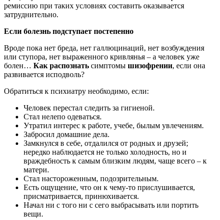
ремиссию при таких условиях составить оказывается
затруднительно.
Если болезнь подступает постепенно
Вроде пока нет бреда, нет галлюцинаций, нет возбуждения
или ступора, нет выраженного кривлянья – а человек уже
болен…
Как
распознать
симптомы
шизофрении
, если она
развивается исподволь?
Обратиться к психиатру необходимо, если:
Человек перестал следить за гигиеной.
Стал нелепо одеваться.
Утратил интерес к работе, учебе, былым увлечениям.
Забросил домашние дела.
Замкнулся в себе, отдалился от родных и друзей;
нередко наблюдается не только холодность, но и
враждебность к самым близким людям, чаще всего – к
матери.
Стал настороженным, подозрительным.
Есть ощущение, что он к чему-то прислушивается,
присматривается, принюхивается.
Начал ни с того ни с сего выбрасывать или портить
вещи.