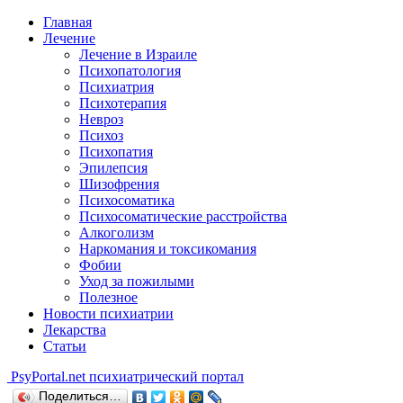
Главная
Лечение
Лечение в Израиле
Психопатология
Психиатрия
Психотерапия
Невроз
Психоз
Психопатия
Эпилепсия
Шизофрения
Психосоматика
Психосоматические расстройства
Алкоголизм
Наркомания и токсикомания
Фобии
Уход за пожилыми
Полезное
Новости психиатрии
Лекарства
Статьи
Psy
Portal.net
психиатрический портал
Поделиться…