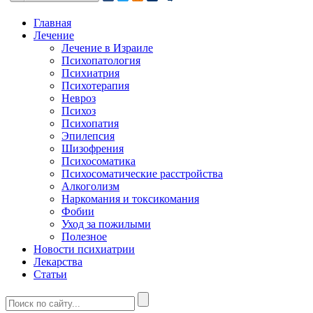
Главная
Лечение
Лечение в Израиле
Психопатология
Психиатрия
Психотерапия
Невроз
Психоз
Психопатия
Эпилепсия
Шизофрения
Психосоматика
Психосоматические расстройства
Алкоголизм
Наркомания и токсикомания
Фобии
Уход за пожилыми
Полезное
Новости психиатрии
Лекарства
Статьи