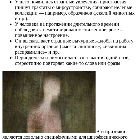
У него появились странные увлечения, пристрастия
(пишут трактаты о мироустройстве, собирают нелепые
коллекции — например, образчиков фекалий животных
и пр.).
У человека на протяжении длительного времени
наблюдается немотивированно сниженное, реже –
повышенное настроение.
Он высказывает странные вычурные жалобы на работу
внутренних органов («мозги слиплись», «извилины
распрямились» и пр.
Периодически гримасничает, застывает в одной позе,
стереотипно повторяет какие-то слова или фразы.
Эти признаки
являются довольно специфичными для шизофренического