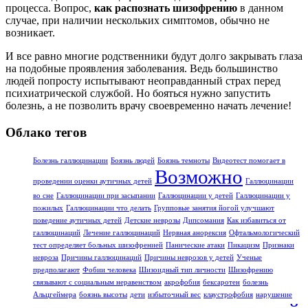
процесса. Вопрос,
как распознать шизофрению
в данном
случае, при наличии нескольких симптомов, обычно не
возникает.
И все равно многие родственники будут долго закрывать глаза
на подобные проявления заболевания. Ведь большинство
людей попросту испытывают неоправданный страх перед
психиатрической службой. Но бояться нужно запустить
болезнь, а не позволить врачу своевременно начать лечение!
Облако тегов
Болезнь галлюцинации
Боязнь людей
Боязнь темноты
Видеотест помогает в
Возможно
проведении оценки аутичных детей
Галлюцинации
во сне
Галлюцинации при засыпании
Галлюцинации у детей
Галлюцинации у
пожилых
Галлюцинации что делать
Групповые занятия йогой улучшают
поведение аутичных детей
Детские неврозы
Дипсомания
Как избавиться от
галлюцинаций
Лечение галлюцинаций
Нервная анорексия
Офтальмологический
тест определяет больных шизофренией
Панические атаки
Пикацизм
Признаки
невроза
Причины галлюцинаций
Причины неврозов у детей
Ученые
предполагают
Фобии человека
Шизоидный тип личности
Шизофрению
связывают с социальным неравенством
акрофобия
бексаротен
болезнь
Альцгеймера
боязнь высоты
дети
избыточный вес
клаустрофобия
нарушение