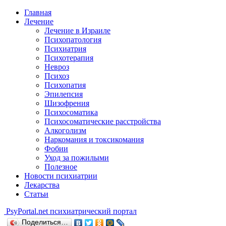
Главная
Лечение
Лечение в Израиле
Психопатология
Психиатрия
Психотерапия
Невроз
Психоз
Психопатия
Эпилепсия
Шизофрения
Психосоматика
Психосоматические расстройства
Алкоголизм
Наркомания и токсикомания
Фобии
Уход за пожилыми
Полезное
Новости психиатрии
Лекарства
Статьи
Psy
Portal.net
психиатрический портал
Поделиться…