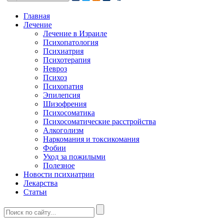
Главная
Лечение
Лечение в Израиле
Психопатология
Психиатрия
Психотерапия
Невроз
Психоз
Психопатия
Эпилепсия
Шизофрения
Психосоматика
Психосоматические расстройства
Алкоголизм
Наркомания и токсикомания
Фобии
Уход за пожилыми
Полезное
Новости психиатрии
Лекарства
Статьи