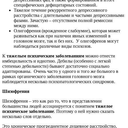
специфических дефицитарных состояний.
Тяжелое течение рекуррентного депрессивного
расстройства с длительными и частыми депрессивными
фазами. Зачастую – отсутствием полной ремиссии
между ними.
Олигофрения (врожденное слабоумие), которая может
развиваться как при наличии явных изменений в
головном мозге, так и без них. У олигофренов могут
наблюдаться различные виды психозов.
К
тяжелым психическим заболеваниям
можно отнести
имбецильность и идиотию. Дебилы (особенно с легкой
степенью дебильности) бывают достаточно социально
адаптированы. Очень часто у одного и того же больного в
рамках органического заболевания головного мозга
наблюдается несколько психопатологических синдромов.
Шизофрения
Шизофрения
– это как раз то, что в представлении
большинства людей ассоциируется с понятием
тяжелое
психическое заболевание
. Поэтому о ней нужно сказать
несколько слов отдельно.
Это хроническое прогредиентное душевное расстройство,