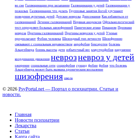
во сне
Галлюцинации при засыпании
Галлюцинации у детей
Галлюцинации у
пожилых
Галлюцинации что делать
Групповые занятия йогой улучшают
поведение аутичных детей
Детские неврозы
Дипсомания
Как избавиться от
галлюцинаций
Лечение галлюцинаций
Нервная анорексия
Офтальмологический
тест определяет больных шизофренией
Панические атаки
Пикацизм
Признаки
невроза
Причины галлюцинаций
Причины неврозов у детей
Ученые
предполагают
Фобии человека
Шизоидный тип личности
Шизофрению
связывают с социальным неравенством
акрофобия
бексаротен
болезнь
Альцгеймера
боязнь высоты
дети
избыточный вес
клаустрофобия
нарушение
невроз
невроз у детей
координации движения
ожирение
социальные сети
социофобия
суицид
фобии
фобия
что болезнь
Альцгеймера может быть вызвана хроническим воспаление
шизофрения
школа
© 2026
PsyPortal.net — Портал о психиатрии. Статьи и
новости.
Главная
Новости психиатрии
Лекарства
Статьи
Карта сайта