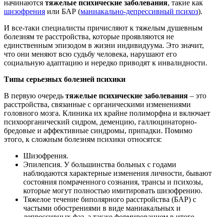
начинаются
тяжелые психические заболевания
, такие как
шизофрения
или БАР (
маниакально-депрессивный психоз
).
И все-таки специалисты причисляют к тяжелым душевным
болезням те расстройства, которые проявляются не
единственным эпизодом в жизни индивидуума. Это значит,
что они меняют всю судьбу человека, нарушают его
социальную адаптацию и нередко приводят к инвалидности.
Типы серьезных болезней психики
В первую очередь
тяжелые психические заболевания
– это
расстройства, связанные с органическими изменениями
головного мозга. Клиника их крайне полиморфна и включает
психоорганический сидром, деменцию, галлюцинаторно-
бредовые и аффективные синдромы, припадки. Помимо
этого, к сложным болезням психики относятся:
Шизофрения.
Эпилепсия. У большинства больных с годами
наблюдаются характерные изменения личности, бывают
состояния помраченного сознания, трансы и психозы,
которые могут полностью имитировать шизофрению.
Тяжелое течение биполярного расстройства (БАР) с
частыми обострениями в виде маниакальных и
депрессивных фаз, а также формированием в итоге