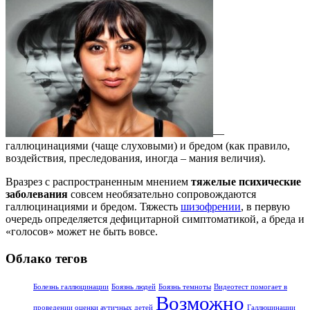
—
галлюцинациями (чаще слуховыми) и бредом (как правило,
воздействия, преследования, иногда – мания величия).
Вразрез с распространенным мнением
тяжелые психические
заболевания
совсем необязательно сопровождаются
галлюцинациями и бредом. Тяжесть
шизофрении
, в первую
очередь определяется дефицитарной симптоматикой, а бреда и
«голосов» может не быть вовсе.
Облако тегов
Болезнь галлюцинации
Боязнь людей
Боязнь темноты
Видеотест помогает в
Возможно
проведении оценки аутичных детей
Галлюцинации