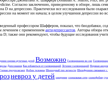
сора Джонатана А. Шаффера (Jonathan A. Shaffer, PhD, ass. profes
dicine. Согласно заключению, приведенному в обзоре, лишь се
на D на депрессию. Практически все исследования были охарак
рессии на момент ин начала; в целом улучшения депрессии во в
веденный профессором Шаффером, показал, что биодобавки, со
ым лечением с применением
антидепрессантов
. Авторы обзора от
на D; также они рекомендуют, чтобы будущие исследования учит
Возможно
дении оценки аутичных детей
Галлюцинации во сне
Галлюцинаци
врозы
Дипсомания
Как избавиться от галлюцинаций
Лечение галлюцинаций
Нервная аноре
Ученые предполагают
Фобии человека
Шизоидный тип личности
Шизофрению связывают с 
роз
невроз у детей
ожирение
социальные сети
социофобия
суи