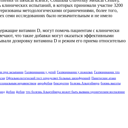
sor of medical science, Columbia University Medical Centre),
мь клинических испытаний, в которых принимали участие 3200
теризованы методологическими ограничениями, более того,
сех семи исследованиях было незначительным и не имело
держащие витамин D, могут помочь пациентам с клинически
мечают, что такие добавки могут оказаться эффективными
ывали дозировку витамина D и режим его приема относительно
и при засыпании
Галлюцинации у детей
Галлюцинации у пожилых
Галлюцинации что
ксия
Офтальмологический тест определяет больных шизофренией
Панические атаки
социальным неравенством
акрофобия
бексаротен
болезнь Альцгеймера
боязнь высоты
цид
фобии
фобия
что болезнь Альцгеймера может быть вызвана хроническим воспаление