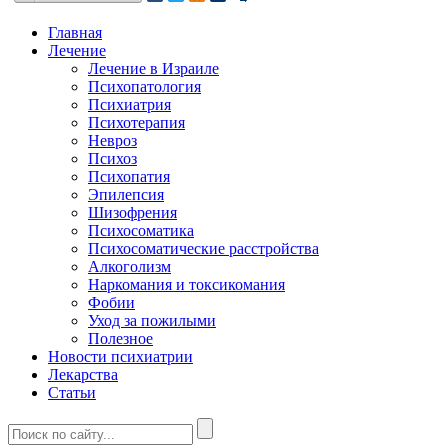
Главная
Лечение
Лечение в Израиле
Психопатология
Психиатрия
Психотерапия
Невроз
Психоз
Психопатия
Эпилепсия
Шизофрения
Психосоматика
Психосоматические расстройства
Алкоголизм
Наркомания и токсикомания
Фобии
Уход за пожилыми
Полезное
Новости психиатрии
Лекарства
Статьи