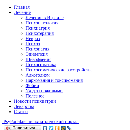
Главная
Лечение
Лечение в Израиле
Психопатология
Психиатрия
Психотерапия
Невроз
Психоз
Психопатия
Эпилепсия
Шизофрения
Психосоматика
Психосоматические расстройства
Алкоголизм
Наркомания и токсикомания
Фобии
Уход за пожилыми
Полезное
Новости психиатрии
Лекарства
Статьи
Psy
Portal.net
психиатрический портал
Поделиться…