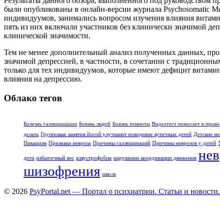
Результаты данного обзора, выполненного под руководством профес
были опубликованы в онлайн-версии журнала Psychоsomatic Me
индивидуумов, занимались вопросом изучения влияния витами
пять из них включали участников без клинически значимой деп
клинической значимости.
Тем не менее дополнительный анализ полученных данных, про
значимой депрессией, в частности, в сочетании с традиционн
только для тех индивидуумов, которые имеют дефицит витами
влияния на депрессию.
Облако тегов
Болезнь галлюцинации
Боязнь людей
Боязнь темноты
Видеотест помогает в прове
делать
Групповые занятия йогой улучшают поведение аутичных детей
Детские не
Пикацизм
Признаки невроза
Причины галлюцинаций
Причины неврозов у детей
нев
дети
избыточный вес
клаустрофобия
нарушение координации движения
шизофрения
школа
© 2026
PsyPortal.net — Портал о психиатрии. Статьи и новости.