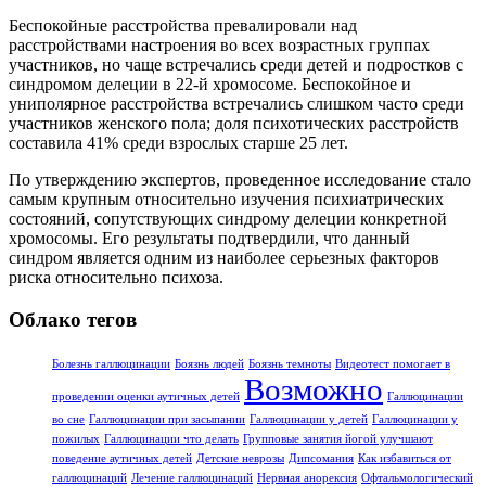
Беспокойные расстройства превалировали над
расстройствами настроения во всех возрастных группах
участников, но чаще встречались среди детей и подростков с
синдромом делеции в 22-й хромосоме. Беспокойное и
униполярное расстройства встречались слишком часто среди
участников женского пола; доля психотических расстройств
составила 41% среди взрослых старше 25 лет.
По утверждению экспертов, проведенное исследование стало
самым крупным относительно изучения психиатрических
состояний, сопутствующих синдрому делеции конкретной
хромосомы. Его результаты подтвердили, что данный
синдром является одним из наиболее серьезных факторов
риска относительно психоза.
Облако тегов
Болезнь галлюцинации
Боязнь людей
Боязнь темноты
Видеотест помогает в
Возможно
проведении оценки аутичных детей
Галлюцинации
во сне
Галлюцинации при засыпании
Галлюцинации у детей
Галлюцинации у
пожилых
Галлюцинации что делать
Групповые занятия йогой улучшают
поведение аутичных детей
Детские неврозы
Дипсомания
Как избавиться от
галлюцинаций
Лечение галлюцинаций
Нервная анорексия
Офтальмологический