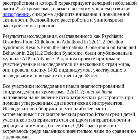
расстройством и который характеризуют делецией небольшой
части 22-й хромосомы, связан с высоким уровнем развития
шизофрении
, синдрома дефицита внимания и повышенной
активности, беспокойного расстройства и униполярных
расстройств настроения.
Результаты исследования, озаглавленного как Psychiatric
Disorders From Childhood to Adulthood in 22q11.2 Deletion
Syndrome: Results From the International Consortium on Brain and
Behavior in 22q11.2 Deletion Syndrome, были опубликованы в
журнале AJP in Advance. В данном проекте принимали
участие ученые и исследователи из нескольких стран мира,
они провели оценку 1402 индивидуумов, участвующих в
исследовании, в возрасте от шести до 68 лет.
Все участники исследования имели диагностированный
синдром делеции хромосомы 22q11.2; оценка была
направлена на выявление психиатрических расстройств при
помощи утвержденных диагностических инструментов.
Исследователи обнаружили, что наиболее часто
встречающимся психиатрическим расстройством среди детей-
участников эксперимента стал синдром гиперактивности и
дефицита внимания, более того, СДВГ-расстройство
встречалось среди мальчиков значительно чаще по сравнению
с девочками.