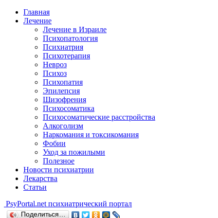
Главная
Лечение
Лечение в Израиле
Психопатология
Психиатрия
Психотерапия
Невроз
Психоз
Психопатия
Эпилепсия
Шизофрения
Психосоматика
Психосоматические расстройства
Алкоголизм
Наркомания и токсикомания
Фобии
Уход за пожилыми
Полезное
Новости психиатрии
Лекарства
Статьи
Psy
Portal.net
психиатрический портал
Поделиться…