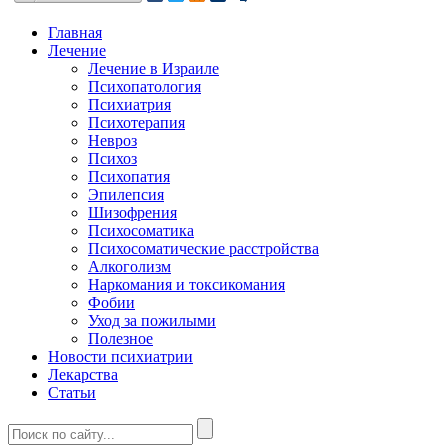
Главная
Лечение
Лечение в Израиле
Психопатология
Психиатрия
Психотерапия
Невроз
Психоз
Психопатия
Эпилепсия
Шизофрения
Психосоматика
Психосоматические расстройства
Алкоголизм
Наркомания и токсикомания
Фобии
Уход за пожилыми
Полезное
Новости психиатрии
Лекарства
Статьи