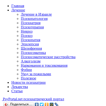
Главная
Лечение
Лечение в Израиле
Психопатология
Психиатрия
Психотерапия
Невроз
Психоз
Психопатия
Эпилепсия
Шизофрения
Психосоматика
Психосоматические расстройства
Алкоголизм
Наркомания и токсикомания
Фобии
Уход за пожилыми
Полезное
Новости психиатрии
Лекарства
Статьи
Psy
Portal.net
психиатрический портал
Поделиться…