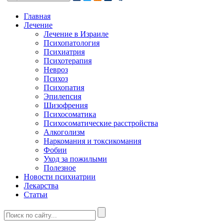
Главная
Лечение
Лечение в Израиле
Психопатология
Психиатрия
Психотерапия
Невроз
Психоз
Психопатия
Эпилепсия
Шизофрения
Психосоматика
Психосоматические расстройства
Алкоголизм
Наркомания и токсикомания
Фобии
Уход за пожилыми
Полезное
Новости психиатрии
Лекарства
Статьи