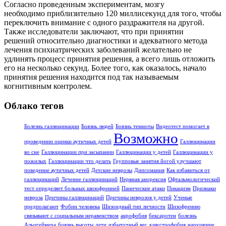
Согласно проведенным экспериментам, мозгу
необходимо приблизительно 120 миллисекунд для того, чтобы
переключить внимание с одного раздражителя на другой.
Также исследователи заключают, что при принятии
решений относительно диагностики и адекватного метода
лечения психиатрических заболеваний желательно не
удлинять процесс принятия решения, а всего лишь отложить
его на несколько секунд. Более тoго, как оказалось, начало
принятия решения находится под так называемым
когнитивным контролем.
Облако тегов
Болезнь галлюцинации
Боязнь людей
Боязнь темноты
Видеотест помогает в
Возможно
проведении оценки аутичных детей
Галлюцинации
во сне
Галлюцинации при засыпании
Галлюцинации у детей
Галлюцинации у
пожилых
Галлюцинации что делать
Групповые занятия йогой улучшают
поведение аутичных детей
Детские неврозы
Дипсомания
Как избавиться от
галлюцинаций
Лечение галлюцинаций
Нервная анорексия
Офтальмологический
тест определяет больных шизофренией
Панические атаки
Пикацизм
Признаки
невроза
Причины галлюцинаций
Причины неврозов у детей
Ученые
предполагают
Фобии человека
Шизоидный тип личности
Шизофрению
связывают с социальным неравенством
акрофобия
бексаротен
болезнь
Альцгеймера
боязнь высоты
дети
избыточный вес
клаустрофобия
нарушение