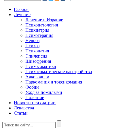
Главная
Лечение
Лечение в Израиле
Психопатология
Психиатрия
Психотерапия
Невроз
Психоз
Психопатия
Эпилепсия
Шизофрения
Психосоматика
Психосоматические расстройства
Алкоголизм
Наркомания и токсикомания
Фобии
Уход за пожилыми
Полезное
Новости психиатрии
Лекарства
Статьи