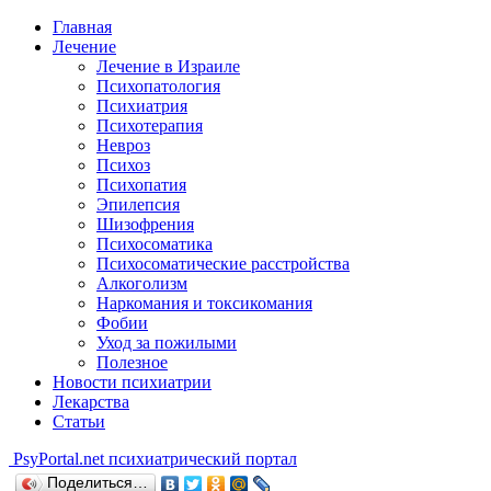
Главная
Лечение
Лечение в Израиле
Психопатология
Психиатрия
Психотерапия
Невроз
Психоз
Психопатия
Эпилепсия
Шизофрения
Психосоматика
Психосоматические расстройства
Алкоголизм
Наркомания и токсикомания
Фобии
Уход за пожилыми
Полезное
Новости психиатрии
Лекарства
Статьи
Psy
Portal.net
психиатрический портал
Поделиться…