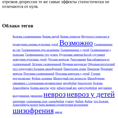
отрезков депрессии те же самые эффекты статистически не
отличаются от нуля.
Облако тегов
Болезнь галлюцинации
Боязнь людей
Боязнь темноты
Видеотест помогает в
Возможно
проведении оценки аутичных детей
Галлюцинации
во сне
Галлюцинации при засыпании
Галлюцинации у детей
Галлюцинации у
пожилых
Галлюцинации что делать
Групповые занятия йогой улучшают
поведение аутичных детей
Детские неврозы
Дипсомания
Как избавиться от
галлюцинаций
Лечение галлюцинаций
Нервная анорексия
Офтальмологический
тест определяет больных шизофренией
Панические атаки
Пикацизм
Признаки
невроза
Причины галлюцинаций
Причины неврозов у детей
Ученые
предполагают
Фобии человека
Шизоидный тип личности
Шизофрению
связывают с социальным неравенством
акрофобия
бексаротен
болезнь
Альцгеймера
боязнь высоты
дети
избыточный вес
клаустрофобия
нарушение
невроз
невроз у детей
координации движения
ожирение
социальные сети
социофобия
суицид
фобии
фобия
что болезнь
Альцгеймера может быть вызвана хроническим воспаление
шизофрения
школа