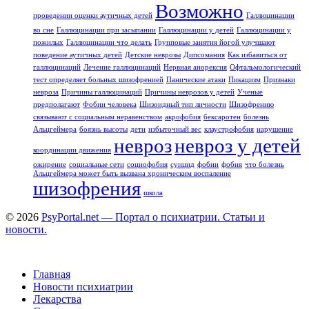
Возможно
проведении оценки аутичных детей
Галлюцинации
во сне
Галлюцинации при засыпании
Галлюцинации у детей
Галлюцинации у
пожилых
Галлюцинации что делать
Групповые занятия йогой улучшают
поведение аутичных детей
Детские неврозы
Дипсомания
Как избавиться от
галлюцинаций
Лечение галлюцинаций
Нервная анорексия
Офтальмологический
тест определяет больных шизофренией
Панические атаки
Пикацизм
Признаки
невроза
Причины галлюцинаций
Причины неврозов у детей
Ученые
предполагают
Фобии человека
Шизоидный тип личности
Шизофрению
связывают с социальным неравенством
акрофобия
бексаротен
болезнь
Альцгеймера
боязнь высоты
дети
избыточный вес
клаустрофобия
нарушение
невроз
невроз у детей
координации движения
ожирение
социальные сети
социофобия
суицид
фобии
фобия
что болезнь
Альцгеймера может быть вызвана хроническим воспаление
шизофрения
школа
© 2026
PsyPortal.net — Портал о психиатрии. Статьи и
новости.
Главная
Новости психиатрии
Лекарства