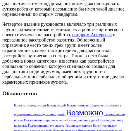
диагностическим стандартам, не сможет диагностировать
аутизм ребенку, который несомненно бы имел такой диагноз,
определенный по старым стандартам.
Четвертое издание руководства включало три различных
группы, объединенные термином расстройства аутического
спектра: аутические расстройства,
синдром Аспергера
и
первазивное расстройство развития. Обновленный
справочник вместо таких трех групп имеет более
ограниченное количество критериев для диагностики
расстройств аутического спектра. Также в него была
добавлена новая категория, известная как расстройство
социального общения, которую специально создали для
диагностики индивидуумов, имеющих трудности с
вербальным и невербальным общением и отсутствие других
характерных признаков аутизма.
Облако тегов
Болезнь галлюцинации
Боязнь людей
Боязнь темноты
Видеотест помогает в
Возможно
проведении оценки аутичных детей
Галлюцинации
во сне
Галлюцинации при засыпании
Галлюцинации у детей
Галлюцинации у
пожилых
Галлюцинации что делать
Групповые занятия йогой улучшают
поведение аутичных детей
Детские неврозы
Дипсомания
Как избавиться от