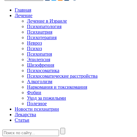
Главная
Лечение
Лечение в Израиле
Психопатология
Психиатрия
Психотерапия
Невроз
Психоз
Психопатия
Эпилепсия
Шизофрения
Психосоматика
Психосоматические расстройства
Алкоголизм
Наркомания и токсикомания
Фобии
Уход за пожилыми
Полезное
Новости психиатрии
Лекарства
Статьи