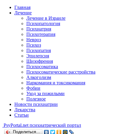
Главная
Лечение
Лечение в Израиле
Психопатология
Психиатрия
Психотерапия
Невроз
Психоз
Психопатия
Эпилепсия
Шизофрения
Психосоматика
Психосоматические расстройства
Алкоголизм
Наркомания и токсикомания
Фобии
Уход за пожилыми
Полезное
Новости психиатрии
Лекарства
Статьи
Psy
Portal.net
психиатрический портал
Поделиться…