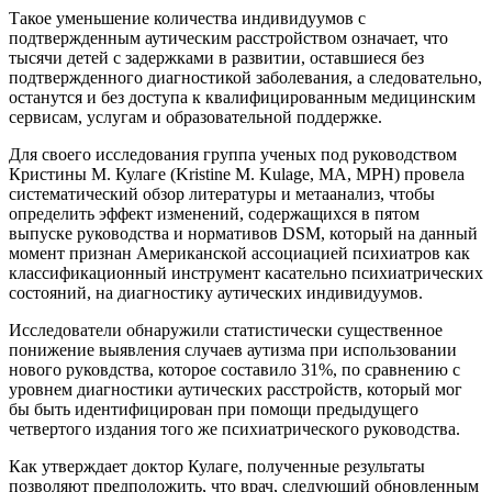
Такое уменьшение количества индивидуумов с
подтвержденным аутическим расстройством означает, что
тысячи детей с задержками в развитии, оставшиеся без
подтвержденного диагностикой заболевания, а следовательно,
останутся и без доступа к квалифицированным медицинским
сервисам, услугам и образовательной поддержке.
Для своего исследования группа ученых под руководством
Кристины М. Кулаге (Kristine M. Kulage, MA, MPH) провела
систематический обзор литературы и метаанализ, чтобы
определить эффект изменений, содержащихся в пятом
выпуске руководства и нормативов DSM, который на данный
момент признан Американской ассоциацией психиатров как
классификационный инструмент касательно психиатрических
состояний, на диагностику аутических индивидуумов.
Исследователи обнаружили статистически существенное
понижение выявления случаев аутизма при использовании
нового руковдства, которое составило 31%, по сравнению с
уровнем диагностики аутических расстройств, который мог
бы быть идентифицирован при помощи предыдущего
четвертого издания того же психиатрического руководства.
Как утверждает доктор Кулаге, полученные результаты
позволяют предположить, что врач, следующий обновленным