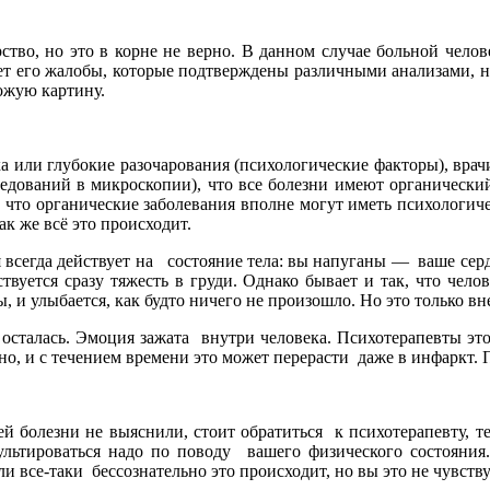
ство, но это в корне не верно. В данном случае больной чело
т его жалобы, которые подтверждены различными анализами, н
хожую картину.
ека или глубокие разочарования (психологические факторы), вра
следований в микроскопии), что все болезни имеют органичес
, что органические заболевания вполне могут иметь психологи
ак же всё это происходит.
я всегда действует на состояние тела: вы напуганы — ваше серд
вуется сразу тяжесть в груди. Однако бывает и так, что чело
ы, и улыбается, как будто ничего не произошло. Но это только вн
 осталась. Эмоция зажата внутри человека. Психотерапевты э
, и с течением времени это может перерасти даже в инфаркт. По
 болезни не выяснили, стоит обратиться к психотерапевту, те
ультироваться надо по поводу вашего физического состояния
и все-таки бессознательно это происходит, но вы это не чувству