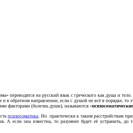
ма» переводятся на русский язык с греческого как душа и тело.
е и в обратном направлении, если с душой не всё в порядке, то э
ыми факторами (болезнь души), называются «
психосоматические
есть
психосоматика
. Но практически к таким расстройствам при
 А если она известна, то разумнее будет её устранить, до т