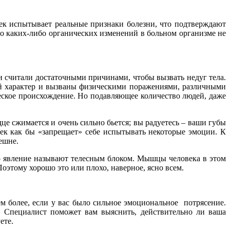
век испытывает реальные признаки болезни, что подтверждают
о каких-либо органических изменений в больном организме не
чи считали достаточными причинами, чтобы вызвать недуг тела.
кий характер и вызваны физическими поражениями, различными
ческое происхождение. Но подавляющее количество людей, даже
це сжимается и очень сильно бьется; вы радуетесь – ваши губы
век как бы «запрещает» себе испытывать некоторые эмоции. К
ешне.
то явление называют телесным блоком. Мышцы человека в этом
этому хорошо это или плохо, наверное, ясно всем.
м более, если у вас было сильное эмоциональное потрясение.
. Специалист поможет вам выяснить, действительно ли ваша
ете.