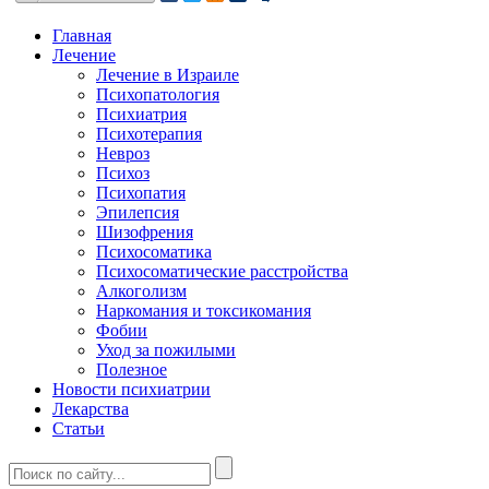
Главная
Лечение
Лечение в Израиле
Психопатология
Психиатрия
Психотерапия
Невроз
Психоз
Психопатия
Эпилепсия
Шизофрения
Психосоматика
Психосоматические расстройства
Алкоголизм
Наркомания и токсикомания
Фобии
Уход за пожилыми
Полезное
Новости психиатрии
Лекарства
Статьи