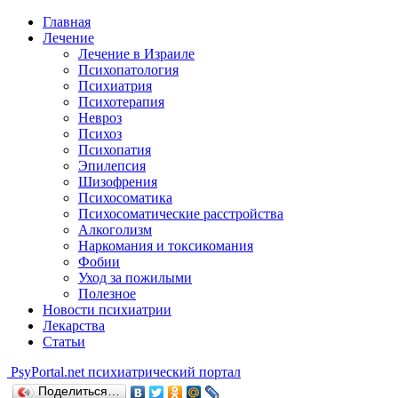
Главная
Лечение
Лечение в Израиле
Психопатология
Психиатрия
Психотерапия
Невроз
Психоз
Психопатия
Эпилепсия
Шизофрения
Психосоматика
Психосоматические расстройства
Алкоголизм
Наркомания и токсикомания
Фобии
Уход за пожилыми
Полезное
Новости психиатрии
Лекарства
Статьи
Psy
Portal.net
психиатрический портал
Поделиться…