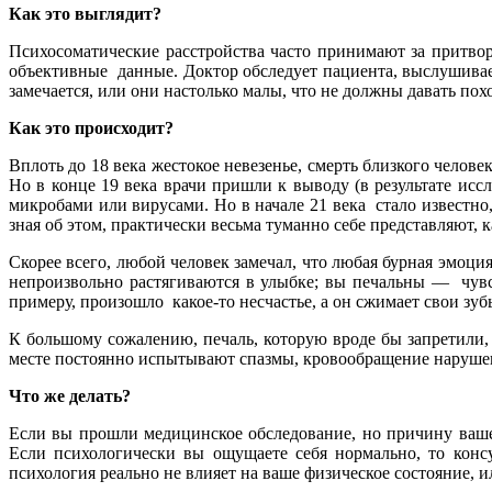
Как это выглядит?
Психосоматические расстройства часто принимают за притвор
объективные данные. Доктор обследует пациента, выслушивае
замечается, или они настолько малы, что не должны давать по
Как это происходит?
Вплоть до 18 века жестокое невезенье, смерть близкого челов
Но в конце 19 века врачи пришли к выводу (в результате ис
микробами или вирусами. Но в начале 21 века стало известно
зная об этом, практически весьма туманно себе представляют, к
Скорее всего, любой человек замечал, что любая бурная эмоци
непроизвольно растягиваются в улыбке; вы печальны — чувст
примеру, произошло какое-то несчастье, а он сжимает свои зуб
К большому сожалению, печаль, которую вроде бы запретили,
месте постоянно испытывают спазмы, кровообращение нарушено
Что же делать?
Если вы прошли медицинское обследование, но причину вашей
Если психологически вы ощущаете себя нормально, то конс
психология реально не влияет на ваше физическое состояние, ил